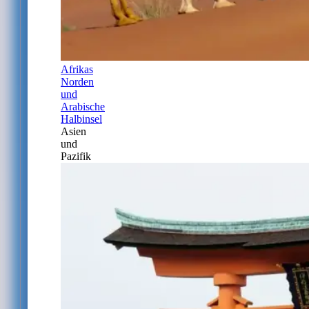
Afrikas
Norden
und
Arabische
Halbinsel
Asien
und
Pazifik