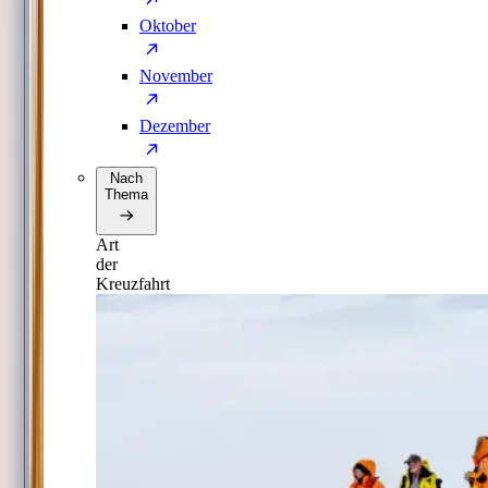
Oktober
November
Dezember
Nach
Thema
Art
der
Kreuzfahrt