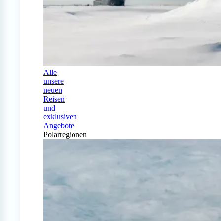
Alle
unsere
neuen
Reisen
und
exklusiven
Angebote
Polarregionen