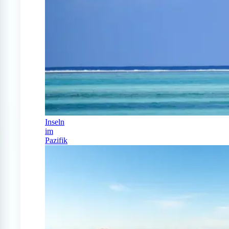
Inseln
im
Pazifik