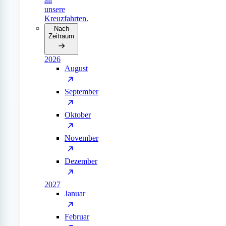
all
unsere
Kreuzfahrten.
Nach
Zeitraum
2026
August
September
Oktober
November
Dezember
2027
Januar
Februar