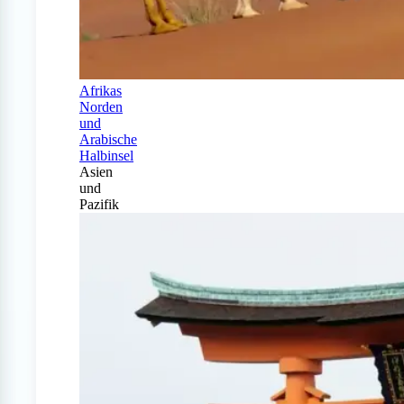
Afrikas
Norden
und
Arabische
Halbinsel
Asien
und
Pazifik