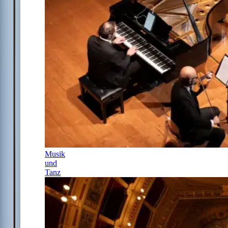
Musik
und
Tanz