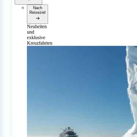
Nach
Reiseziel
Neuheiten
und
exklusive
Kreuzfahrten