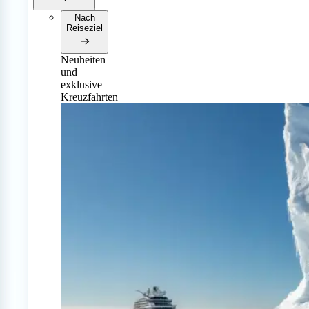
Nach
Reiseziel
Neuheiten
und
exklusive
Kreuzfahrten