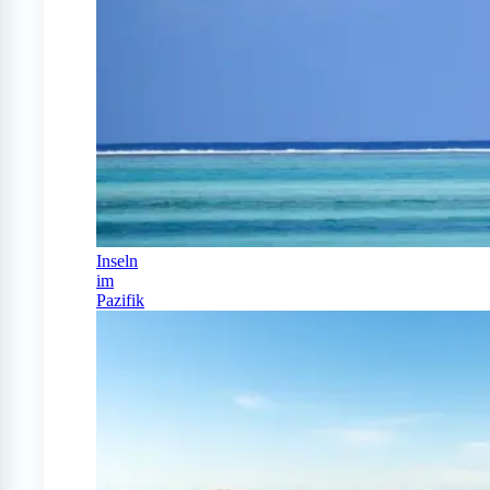
Inseln
im
Pazifik