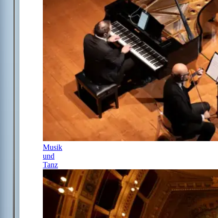
Musik
und
Tanz