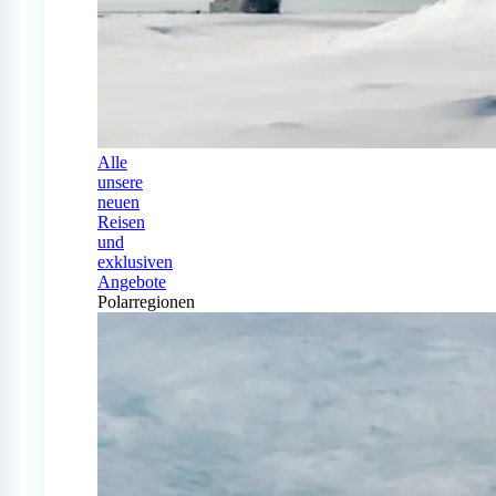
Alle
unsere
neuen
Reisen
und
exklusiven
Angebote
Polarregionen