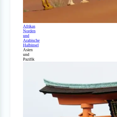
Afrikas
Norden
und
Arabische
Halbinsel
Asien
und
Pazifik