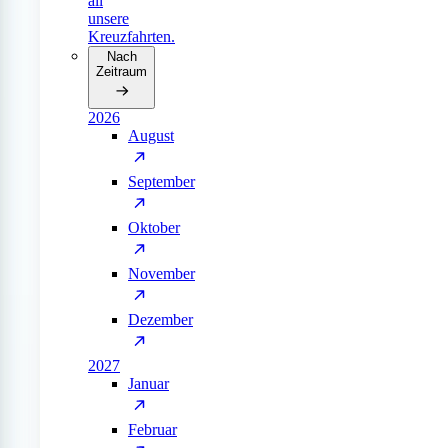
all
unsere
Kreuzfahrten.
Nach
Zeitraum
2026
August
September
Oktober
November
Dezember
2027
Januar
Februar