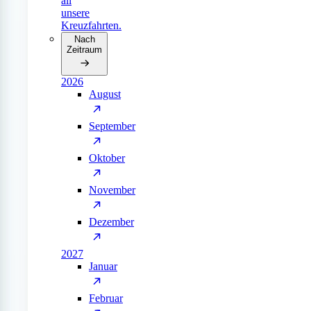
all
unsere
Kreuzfahrten.
Nach
Zeitraum
2026
August
September
Oktober
November
Dezember
2027
Januar
Februar