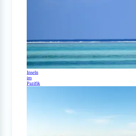
Inseln
im
Pazifik