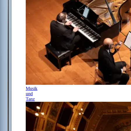
Musik
und
Tanz