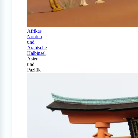
Afrikas
Norden
und
Arabische
Halbinsel
Asien
und
Pazifik