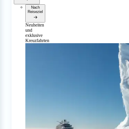
Nach
Reiseziel
Neuheiten
und
exklusive
Kreuzfahrten