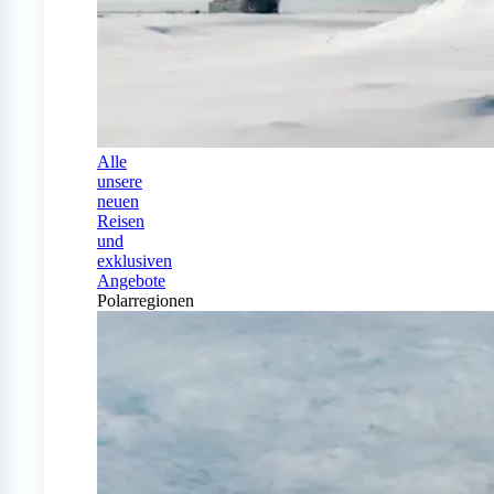
Alle
unsere
neuen
Reisen
und
exklusiven
Angebote
Polarregionen