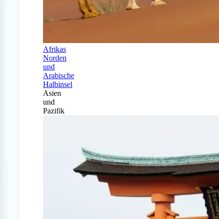
Afrikas
Norden
und
Arabische
Halbinsel
Asien
und
Pazifik