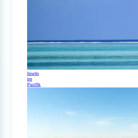
Inseln
im
Pazifik