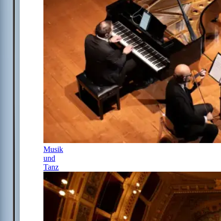
Musik
und
Tanz