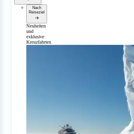
Nach
Reiseziel
Neuheiten
und
exklusive
Kreuzfahrten