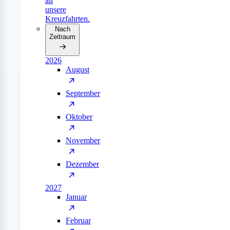
all
unsere
Kreuzfahrten.
Nach
Zeitraum
2026
August
September
Oktober
November
Dezember
2027
Januar
Februar