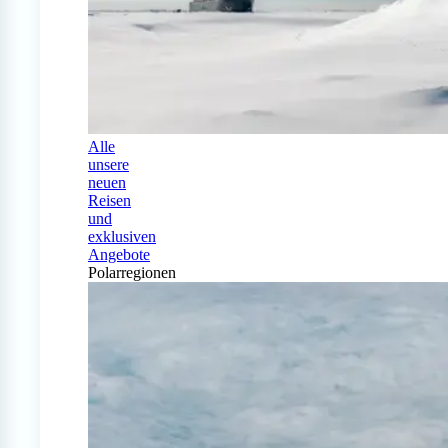
Alle
unsere
neuen
Reisen
und
exklusiven
Angebote
Polarregionen