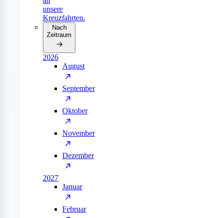
all
unsere
Kreuzfahrten.
Nach
Zeitraum
2026
August
September
Oktober
November
Dezember
2027
Januar
Februar