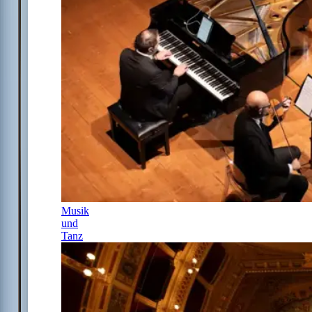
Musik
und
Tanz