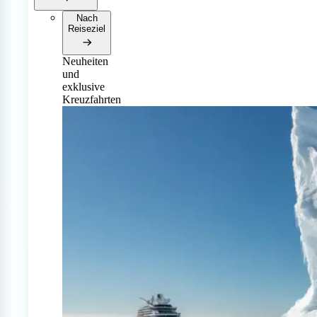
Nach
Reiseziel
Neuheiten
und
exklusive
Kreuzfahrten