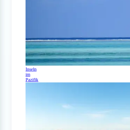
Inseln
im
Pazifik