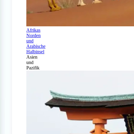
Afrikas
Norden
und
Arabische
Halbinsel
Asien
und
Pazifik