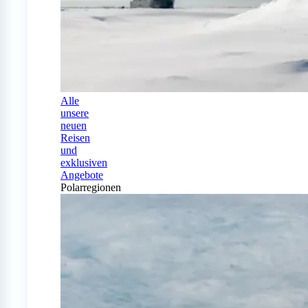
Alle
unsere
neuen
Reisen
und
exklusiven
Angebote
Polarregionen