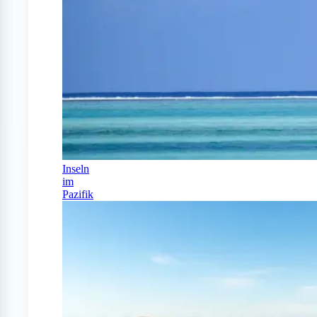
Inseln
im
Pazifik