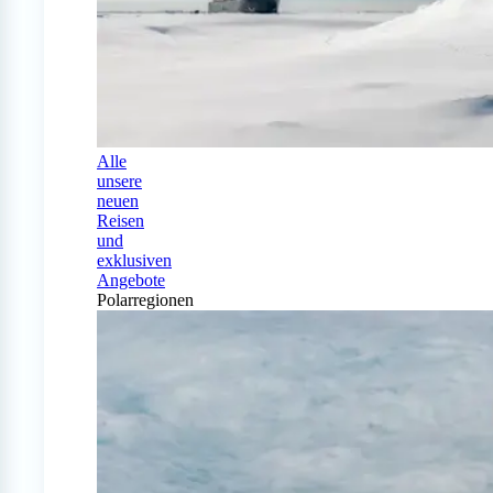
Alle
unsere
neuen
Reisen
und
exklusiven
Angebote
Polarregionen