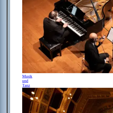
Musik
und
Tanz