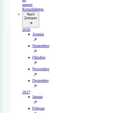
all
unsere
Kreuzfahrten.
Nach
Zeitraum
2026
August
September
Oktober
November
Dezember
2027
Januar
Februar