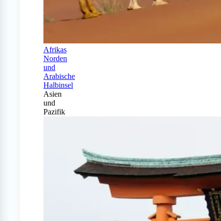
Afrikas
Norden
und
Arabische
Halbinsel
Asien
und
Pazifik