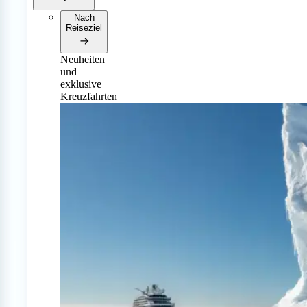
Nach
Reiseziel
Neuheiten
und
exklusive
Kreuzfahrten