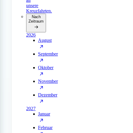
all
unsere
Kreuzfahrten.
Nach
Zeitraum
2026
August
September
Oktober
November
Dezember
2027
Januar
Februar