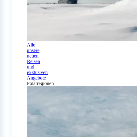
Alle
unsere
neuen
Reisen
und
exklusiven
Angebote
Polarregionen