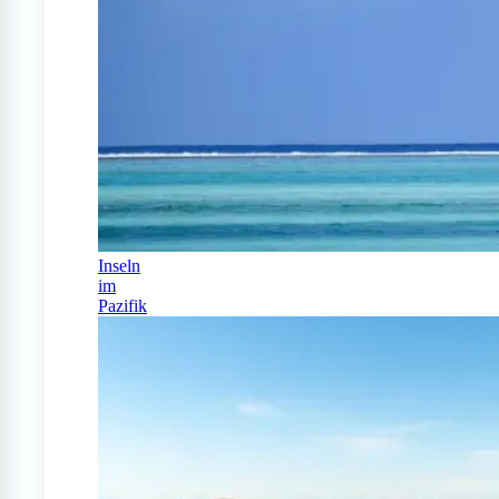
Inseln
im
Pazifik