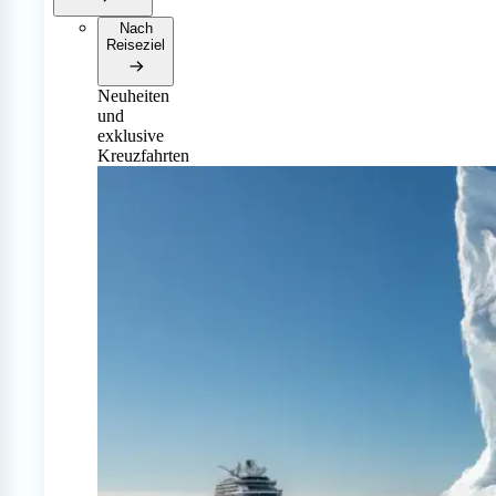
Nach
Reiseziel
Neuheiten
und
exklusive
Kreuzfahrten