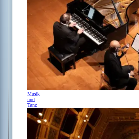
Musik
und
Tanz