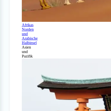
Afrikas
Norden
und
Arabische
Halbinsel
Asien
und
Pazifik