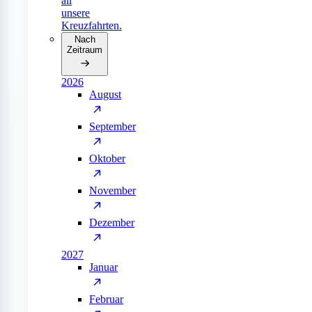
all
unsere
Kreuzfahrten.
Nach
Zeitraum
2026
August
September
Oktober
November
Dezember
2027
Januar
Februar