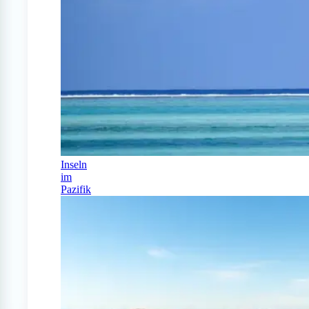
Inseln
im
Pazifik