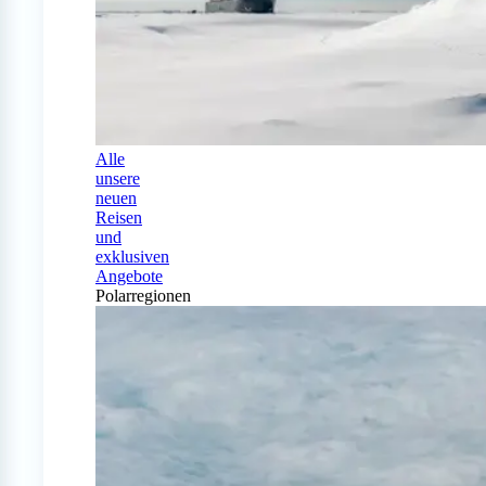
Alle
unsere
neuen
Reisen
und
exklusiven
Angebote
Polarregionen