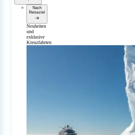
Nach
Reiseziel
Neuheiten
und
exklusive
Kreuzfahrten