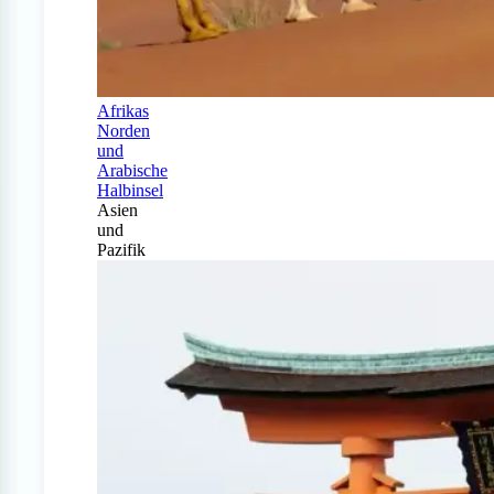
Afrikas
Norden
und
Arabische
Halbinsel
Asien
und
Pazifik