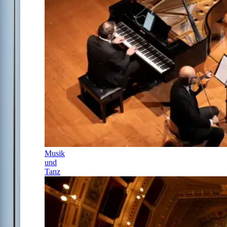
Musik
und
Tanz