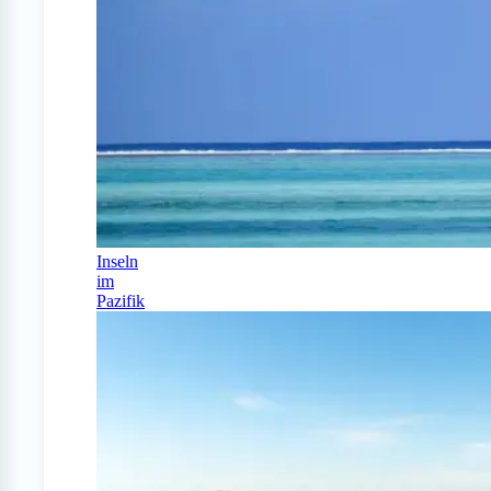
Inseln
im
Pazifik