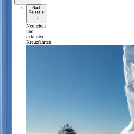
Nach
Reiseziel
Neuheiten
und
exklusive
Kreuzfahrten