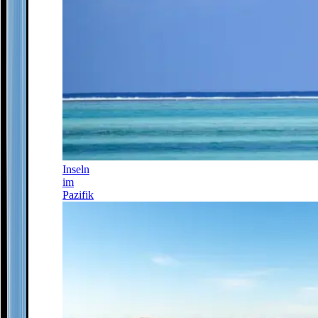
Inseln
im
Pazifik