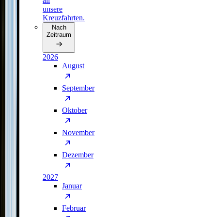
all
unsere
Kreuzfahrten.
Nach
Zeitraum
2026
August
September
Oktober
November
Dezember
2027
Januar
Februar