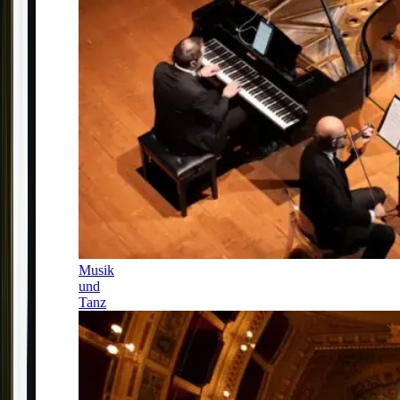
Musik
und
Tanz