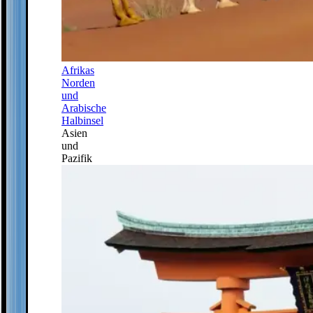
Afrikas
Norden
und
Arabische
Halbinsel
Asien
und
Pazifik