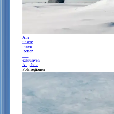
Alle
unsere
neuen
Reisen
und
exklusiven
Angebote
Polarregionen