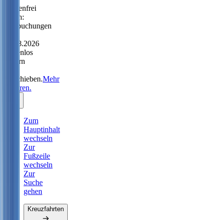
Sorgenfrei
reisen:
Neubuchungen
bis
31.08.2026
kostenlos
ändern
oder
verschieben.
Mehr
erfahren.
Zum
Hauptinhalt
wechseln
Zur
Fußzeile
wechseln
Zur
Suche
gehen
Kreuzfahrten