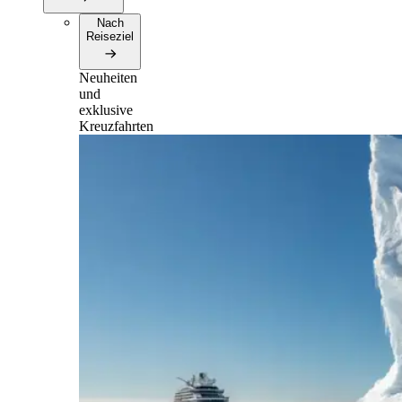
Nach
Reiseziel
Neuheiten
und
exklusive
Kreuzfahrten