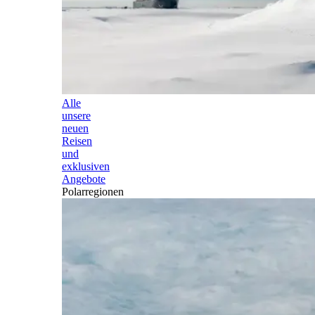
Alle
unsere
neuen
Reisen
und
exklusiven
Angebote
Polarregionen