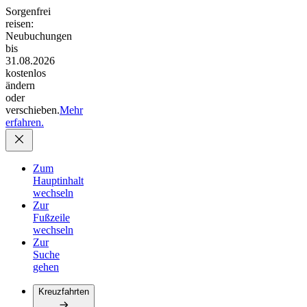
Sorgenfrei
reisen:
Neubuchungen
bis
31.08.2026
kostenlos
ändern
oder
verschieben.
Mehr
erfahren.
Zum
Hauptinhalt
wechseln
Zur
Fußzeile
wechseln
Zur
Suche
gehen
Kreuzfahrten