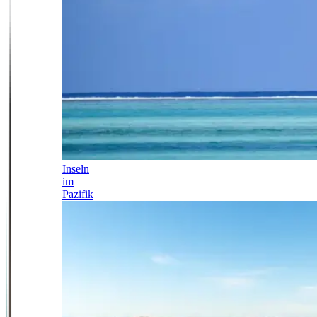
Inseln
im
Pazifik