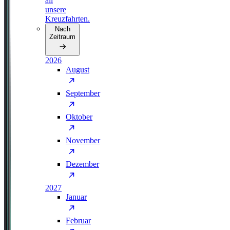
all
unsere
Kreuzfahrten.
Nach
Zeitraum
2026
August
September
Oktober
November
Dezember
2027
Januar
Februar