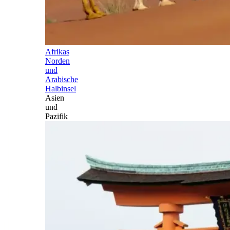
Afrikas
Norden
und
Arabische
Halbinsel
Asien
und
Pazifik