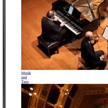
Musik
und
Tanz