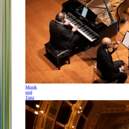
Musik
und
Tanz