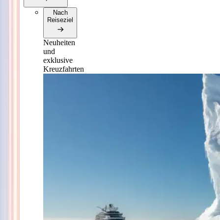
Nach
Reiseziel
Neuheiten
und
exklusive
Kreuzfahrten