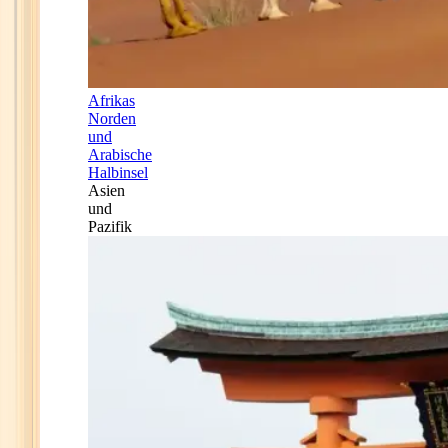
Afrikas
Norden
und
Arabische
Halbinsel
Asien
und
Pazifik