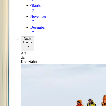
Oktober
November
Dezember
Nach
Thema
Art
der
Kreuzfahrt