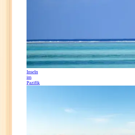
Inseln
im
Pazifik