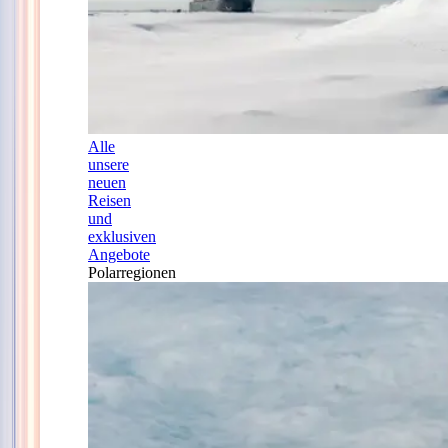
Alle
unsere
neuen
Reisen
und
exklusiven
Angebote
Polarregionen