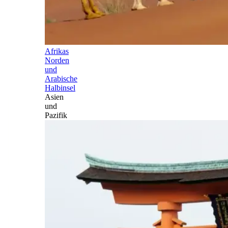
Afrikas
Norden
und
Arabische
Halbinsel
Asien
und
Pazifik