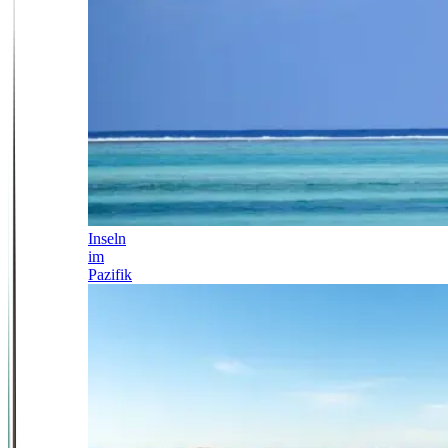
Inseln
im
Pazifik