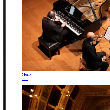
Musik
und
Tanz