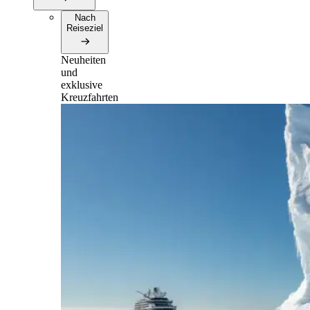
Nach
Reiseziel
Neuheiten
und
exklusive
Kreuzfahrten