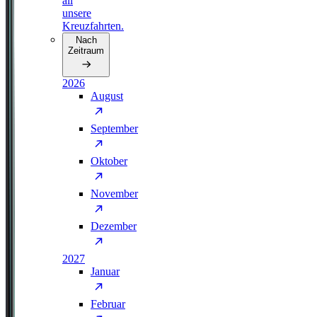
all
unsere
Kreuzfahrten.
Nach
Zeitraum
2026
August
September
Oktober
November
Dezember
2027
Januar
Februar