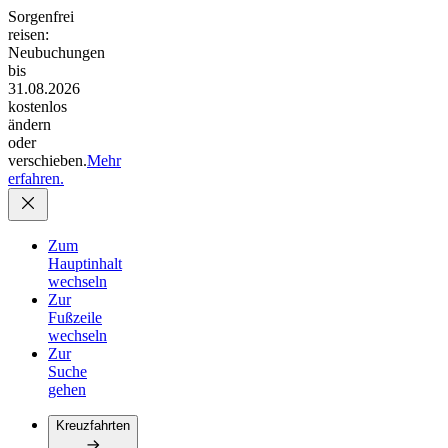
Sorgenfrei
reisen:
Neubuchungen
bis
31.08.2026
kostenlos
ändern
oder
verschieben.
Mehr
erfahren.
Zum
Hauptinhalt
wechseln
Zur
Fußzeile
wechseln
Zur
Suche
gehen
Kreuzfahrten