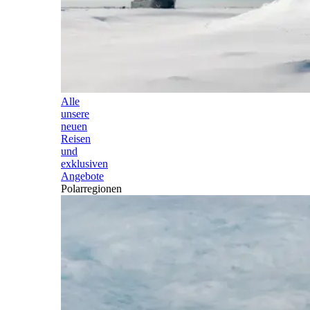
Alle
unsere
neuen
Reisen
und
exklusiven
Angebote
Polarregionen