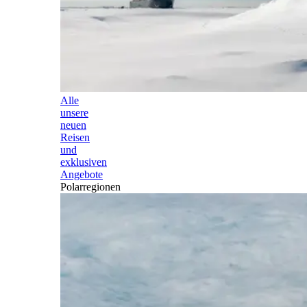
Alle
unsere
neuen
Reisen
und
exklusiven
Angebote
Polarregionen