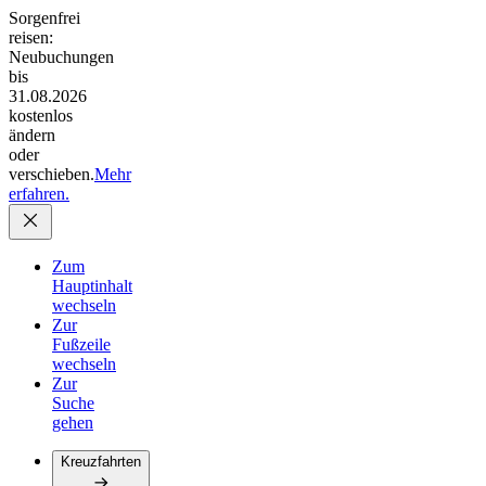
Sorgenfrei
reisen:
Neubuchungen
bis
31.08.2026
kostenlos
ändern
oder
verschieben.
Mehr
erfahren.
Zum
Hauptinhalt
wechseln
Zur
Fußzeile
wechseln
Zur
Suche
gehen
Kreuzfahrten