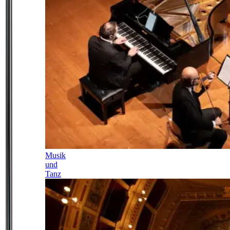
Musik
und
Tanz