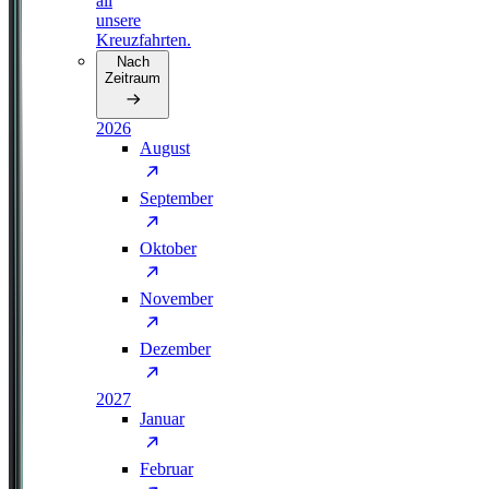
all
unsere
Kreuzfahrten.
Nach
Zeitraum
2026
August
September
Oktober
November
Dezember
2027
Januar
Februar