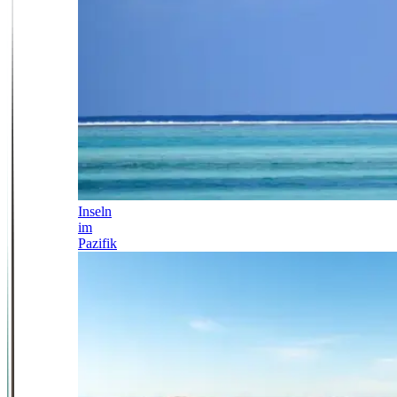
Inseln
im
Pazifik