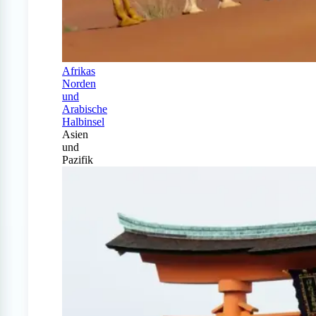
Afrikas
Norden
und
Arabische
Halbinsel
Asien
und
Pazifik