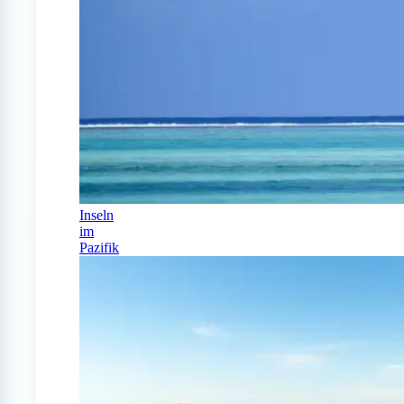
Inseln
im
Pazifik