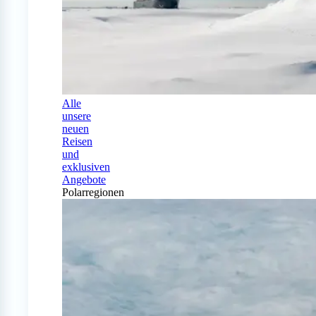
Alle
unsere
neuen
Reisen
und
exklusiven
Angebote
Polarregionen