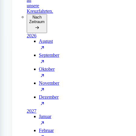
all
unsere
Kreuzfahrten.
Nach
Zeitraum
2026
August
September
Oktober
November
Dezember
2027
Januar
Februar