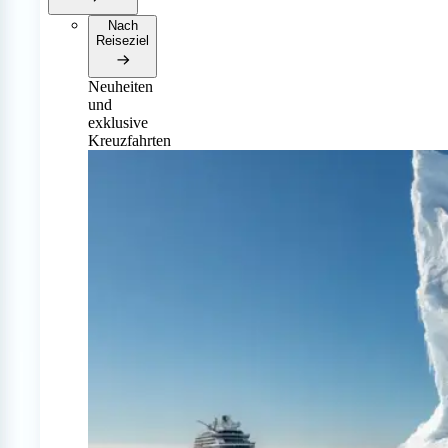
Nach
Reiseziel
Neuheiten
und
exklusive
Kreuzfahrten