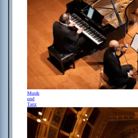
Musik
und
Tanz