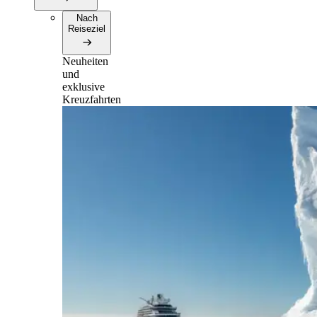
Nach
Reiseziel
Neuheiten
und
exklusive
Kreuzfahrten