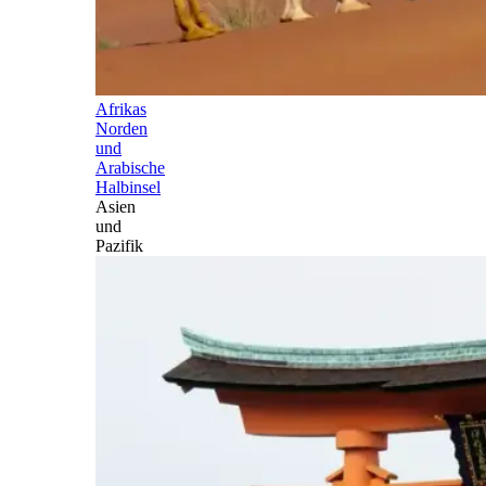
Afrikas
Norden
und
Arabische
Halbinsel
Asien
und
Pazifik