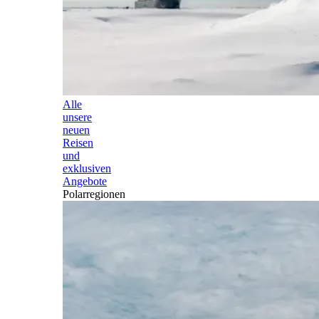
Alle
unsere
neuen
Reisen
und
exklusiven
Angebote
Polarregionen