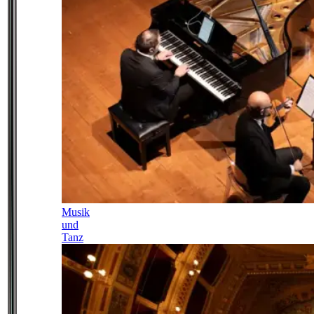
Musik
und
Tanz