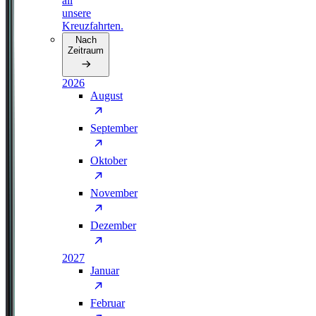
all
unsere
Kreuzfahrten.
Nach
Zeitraum
2026
August
September
Oktober
November
Dezember
2027
Januar
Februar