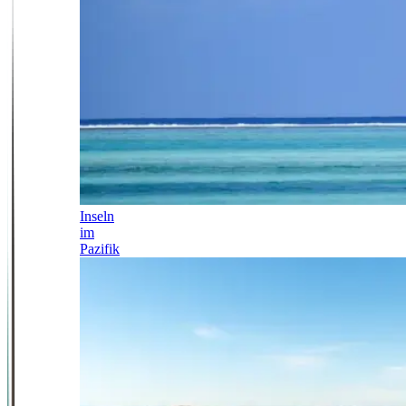
Inseln
im
Pazifik