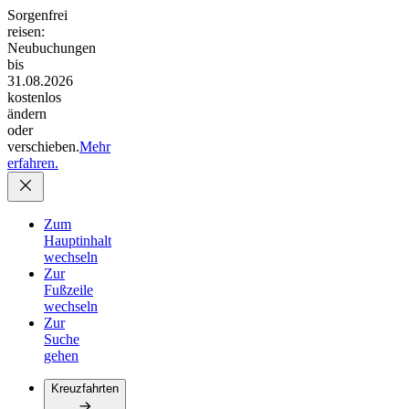
Sorgenfrei
reisen:
Neubuchungen
bis
31.08.2026
kostenlos
ändern
oder
verschieben.
Mehr
erfahren.
Zum
Hauptinhalt
wechseln
Zur
Fußzeile
wechseln
Zur
Suche
gehen
Kreuzfahrten