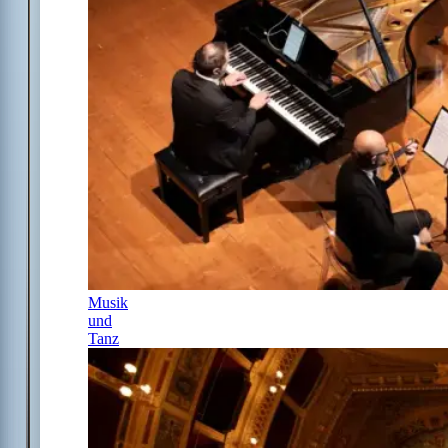
Musik
und
Tanz