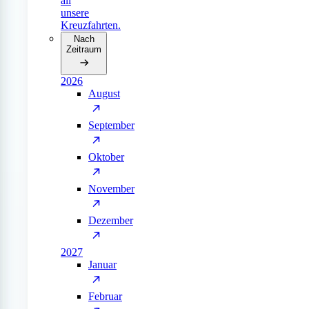
all
unsere
Kreuzfahrten.
Nach
Zeitraum
2026
August
September
Oktober
November
Dezember
2027
Januar
Februar