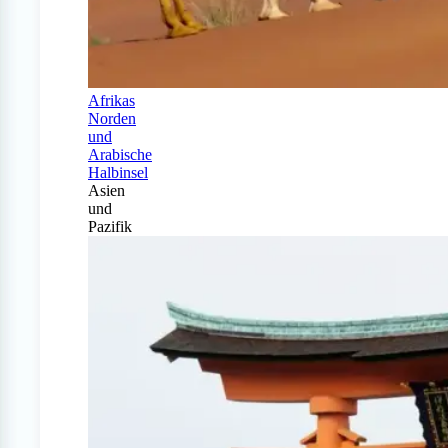
Afrikas
Norden
und
Arabische
Halbinsel
Asien
und
Pazifik