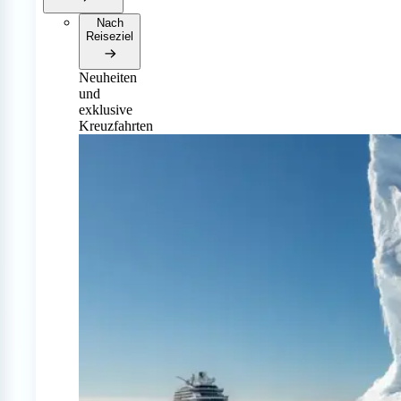
Nach
Reiseziel
Neuheiten
und
exklusive
Kreuzfahrten