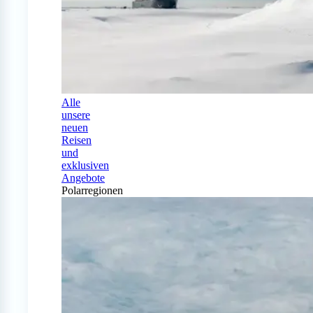
Alle
unsere
neuen
Reisen
und
exklusiven
Angebote
Polarregionen