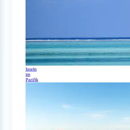
Inseln
im
Pazifik