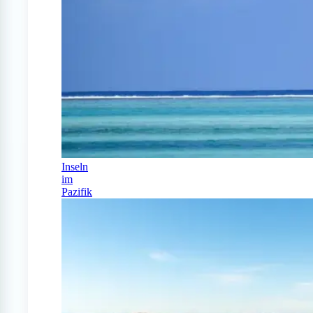
Inseln
im
Pazifik