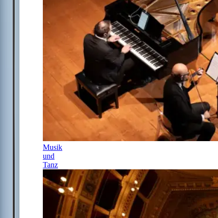
Musik
und
Tanz