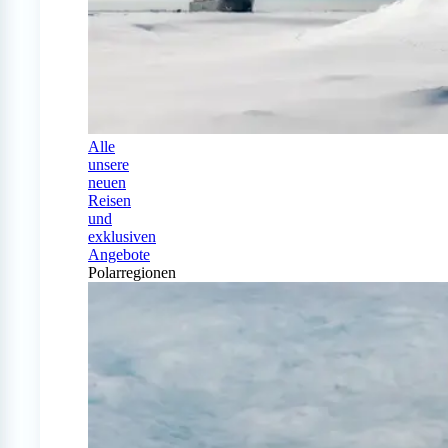
Alle
unsere
neuen
Reisen
und
exklusiven
Angebote
Polarregionen