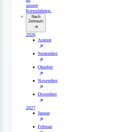
all
unsere
Kreuzfahrten.
Nach
Zeitraum
2026
August
September
Oktober
November
Dezember
2027
Januar
Februar