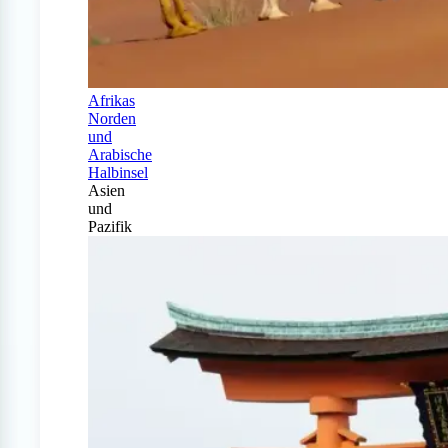
Afrikas
Norden
und
Arabische
Halbinsel
Asien
und
Pazifik