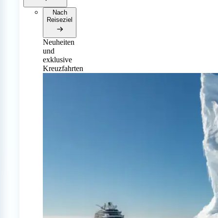
Nach
Reiseziel
Neuheiten
und
exklusive
Kreuzfahrten