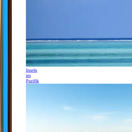
Inseln
im
Pazifik