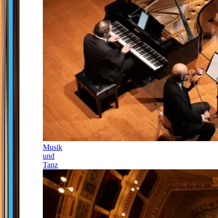
Musik
und
Tanz