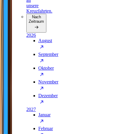
all
unsere
Kreuzfahrten.
Nach
Zeitraum
2026
August
September
Oktober
November
Dezember
2027
Januar
Februar