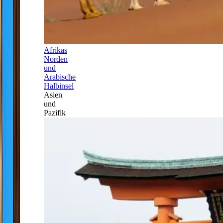
Afrikas
Norden
und
Arabische
Halbinsel
Asien
und
Pazifik