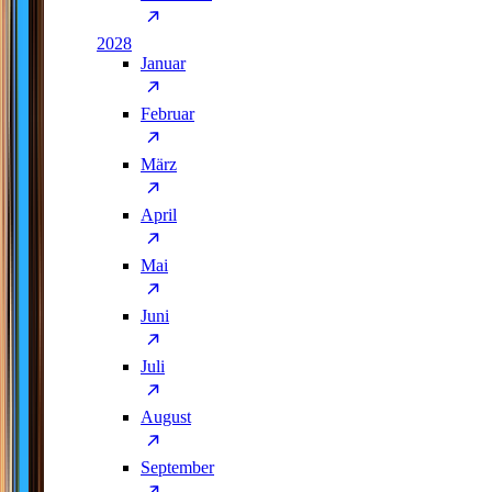
2028
Januar
Februar
März
April
Mai
Juni
Juli
August
September