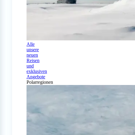
Alle
unsere
neuen
Reisen
und
exklusiven
Angebote
Polarregionen