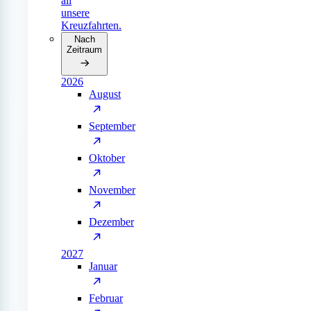
all
unsere
Kreuzfahrten.
Nach
Zeitraum
2026
August
September
Oktober
November
Dezember
2027
Januar
Februar