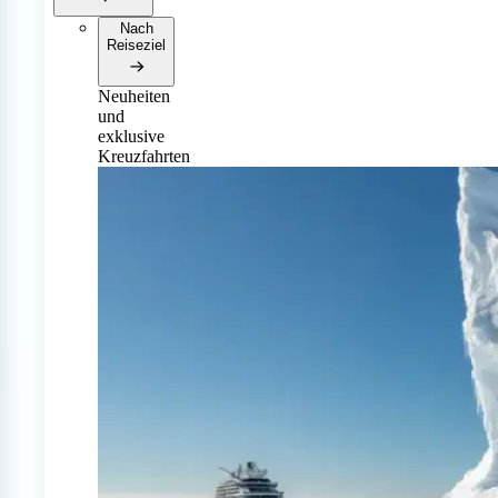
Nach
Reiseziel
Neuheiten
und
exklusive
Kreuzfahrten