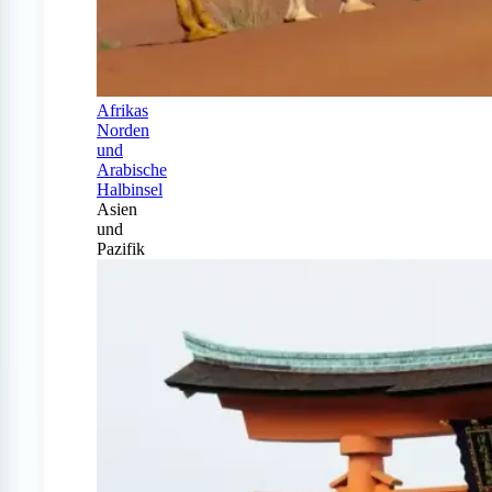
Afrikas
Norden
und
Arabische
Halbinsel
Asien
und
Pazifik