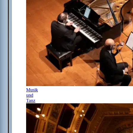
Musik
und
Tanz