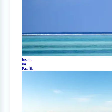
Inseln
im
Pazifik