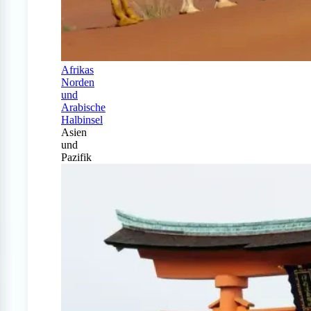
Afrikas
Norden
und
Arabische
Halbinsel
Asien
und
Pazifik