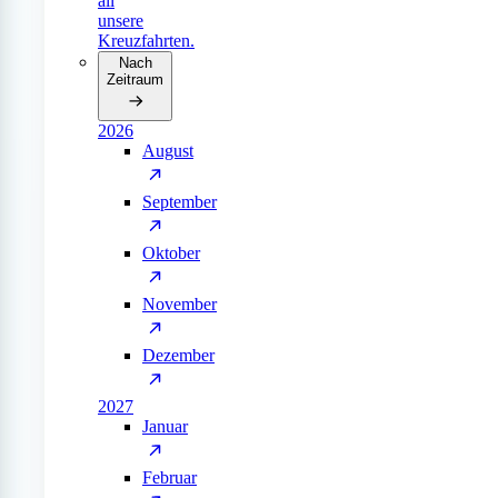
all
unsere
Kreuzfahrten.
Nach
Zeitraum
2026
August
September
Oktober
November
Dezember
2027
Januar
Februar