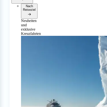
Nach
Reiseziel
Neuheiten
und
exklusive
Kreuzfahrten