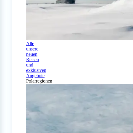
Alle
unsere
neuen
Reisen
und
exklusiven
Angebote
Polarregionen