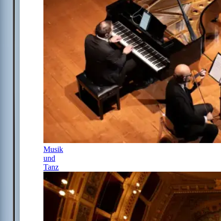
Musik
und
Tanz