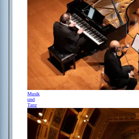
Musik
und
Tanz