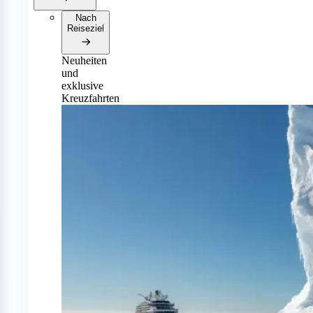
Nach
Reiseziel
Neuheiten
und
exklusive
Kreuzfahrten