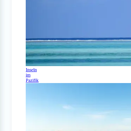
Inseln
im
Pazifik