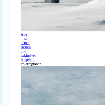
Alle
unsere
neuen
Reisen
und
exklusiven
Angebote
Polarregionen