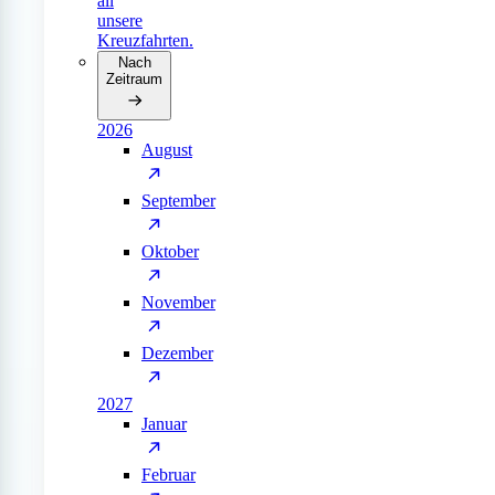
all
unsere
Kreuzfahrten.
Nach
Zeitraum
2026
August
September
Oktober
November
Dezember
2027
Januar
Februar