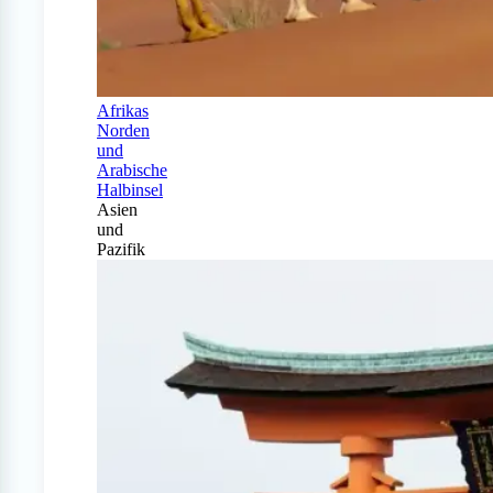
Afrikas
Norden
und
Arabische
Halbinsel
Asien
und
Pazifik