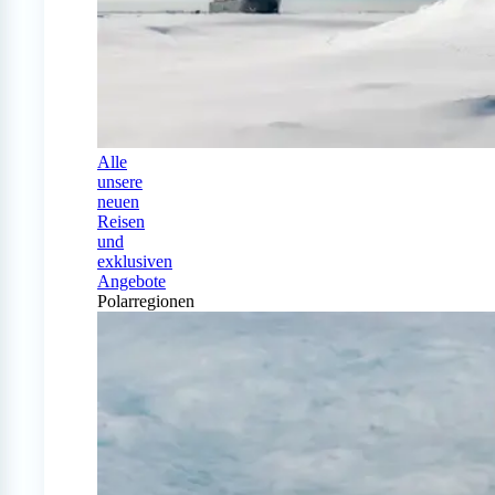
Alle
unsere
neuen
Reisen
und
exklusiven
Angebote
Polarregionen