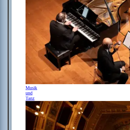
Musik
und
Tanz