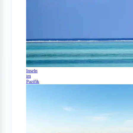
Inseln
im
Pazifik