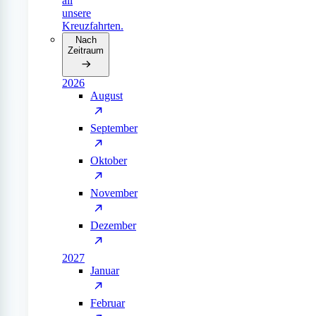
all
unsere
Kreuzfahrten.
Nach
Zeitraum
2026
August
September
Oktober
November
Dezember
2027
Januar
Februar