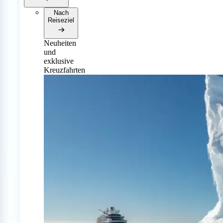
Nach
Reiseziel
Neuheiten
und
exklusive
Kreuzfahrten