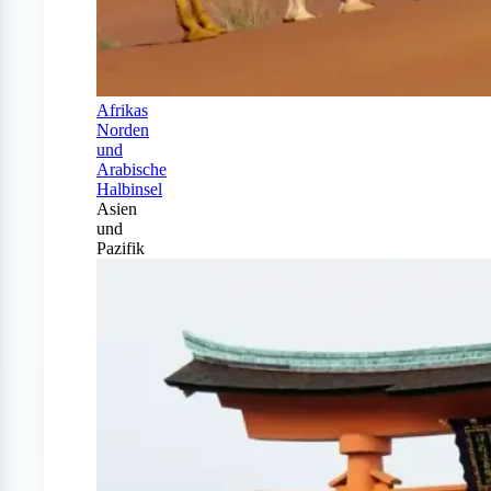
Afrikas
Norden
und
Arabische
Halbinsel
Asien
und
Pazifik