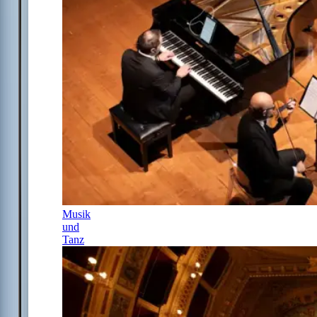
Musik
und
Tanz