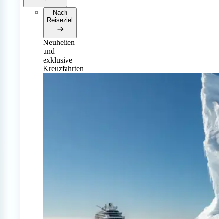
Nach
Reiseziel
Neuheiten
und
exklusive
Kreuzfahrten