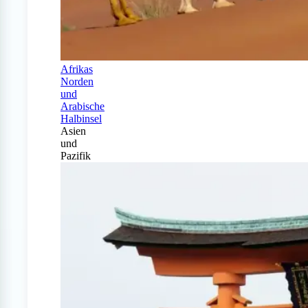
Afrikas
Norden
und
Arabische
Halbinsel
Asien
und
Pazifik