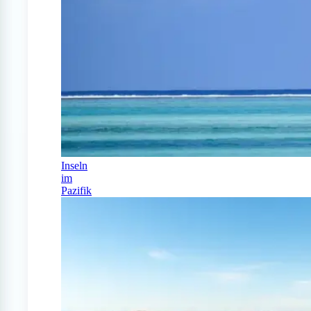
Inseln
im
Pazifik