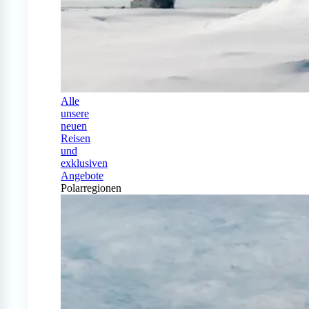
Alle
unsere
neuen
Reisen
und
exklusiven
Angebote
Polarregionen