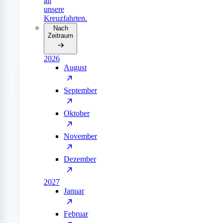
all
unsere
Kreuzfahrten.
Nach
Zeitraum
2026
August
September
Oktober
November
Dezember
2027
Januar
Februar