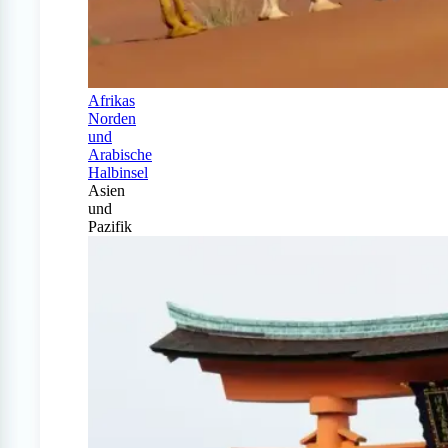
Afrikas
Norden
und
Arabische
Halbinsel
Asien
und
Pazifik