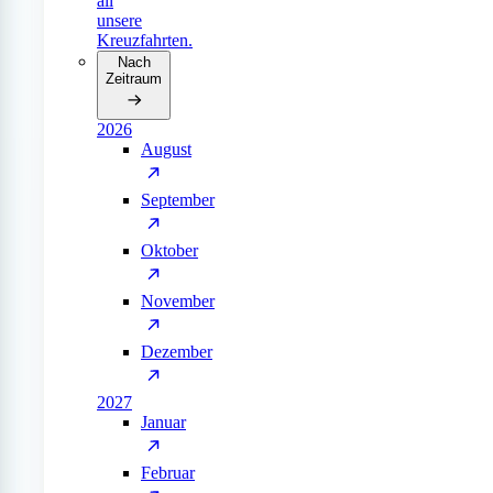
all
unsere
Kreuzfahrten.
Nach
Zeitraum
2026
August
September
Oktober
November
Dezember
2027
Januar
Februar