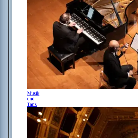
Musik
und
Tanz