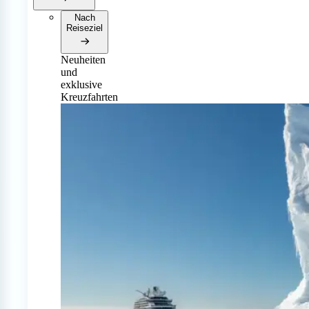
Nach
Reiseziel
Neuheiten
und
exklusive
Kreuzfahrten