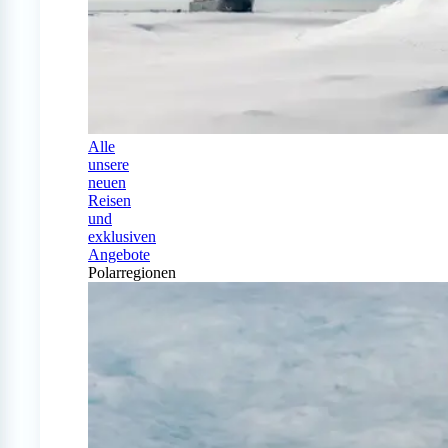
Alle
unsere
neuen
Reisen
und
exklusiven
Angebote
Polarregionen