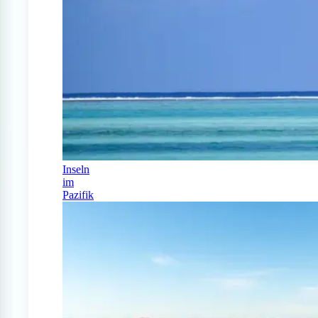
Inseln
im
Pazifik