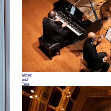
Musik
und
Tanz