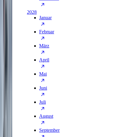
2028
Januar
Februar
März
April
Mai
Juni
Juli
August
September