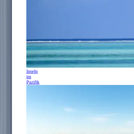
Inseln
im
Pazifik