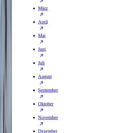
März
April
Mai
Juni
Juli
August
September
Oktober
November
Dezember