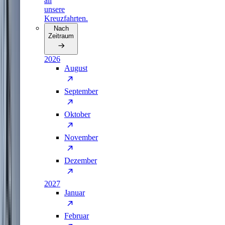
all
unsere
Kreuzfahrten.
Nach
Zeitraum
2026
August
September
Oktober
November
Dezember
2027
Januar
Februar