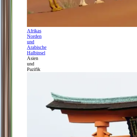
Afrikas
Norden
und
Arabische
Halbinsel
Asien
und
Pazifik