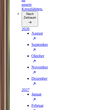
all
unsere
Kreuzfahrten.
Nach
Zeitraum
2026
August
September
Oktober
November
Dezember
2027
Januar
Februar