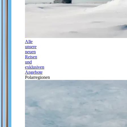
Alle
unsere
neuen
Reisen
und
exklusiven
Angebote
Polarregionen