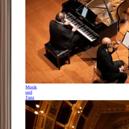
Musik
und
Tanz