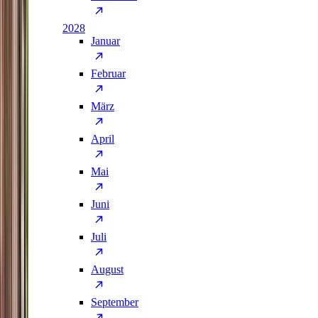
2028
Januar
Februar
März
April
Mai
Juni
Juli
August
September