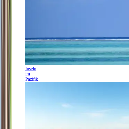
Inseln
im
Pazifik