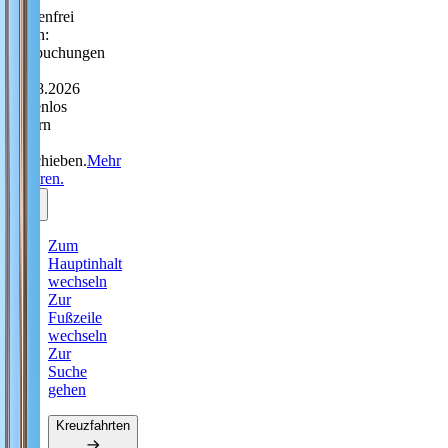
Sorgenfrei
reisen:
Neubuchungen
bis
31.08.2026
kostenlos
ändern
oder
verschieben.
Mehr
erfahren.
Zum
Hauptinhalt
wechseln
Zur
Fußzeile
wechseln
Zur
Suche
gehen
Kreuzfahrten