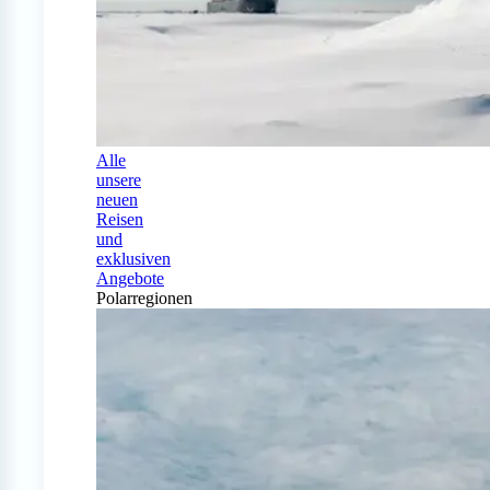
Alle
unsere
neuen
Reisen
und
exklusiven
Angebote
Polarregionen