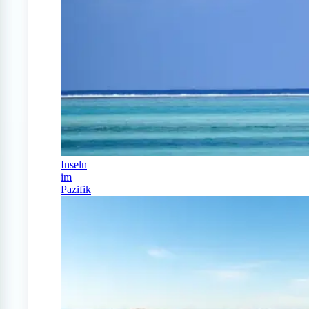
Inseln
im
Pazifik