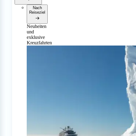
Nach
Reiseziel
Neuheiten
und
exklusive
Kreuzfahrten