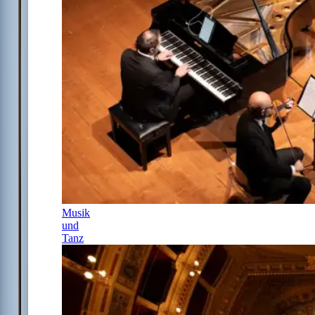
Musik
und
Tanz