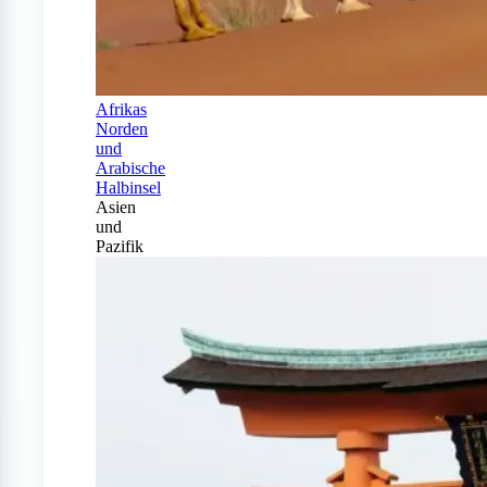
Afrikas
Norden
und
Arabische
Halbinsel
Asien
und
Pazifik