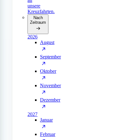
all
unsere
Kreuzfahrten.
Nach
Zeitraum
2026
August
September
Oktober
November
Dezember
2027
Januar
Februar