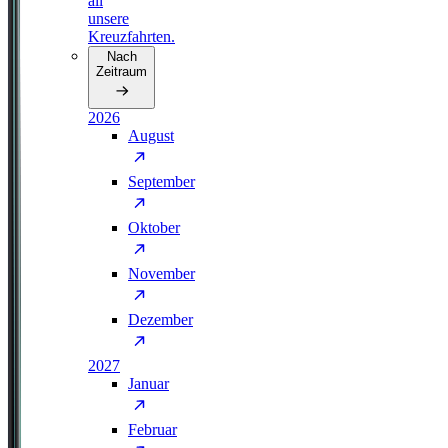
all
unsere
Kreuzfahrten.
Nach
Zeitraum
2026
August
September
Oktober
November
Dezember
2027
Januar
Februar