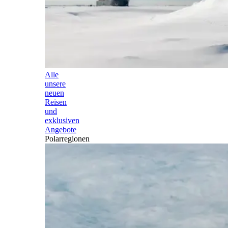
Alle
unsere
neuen
Reisen
und
exklusiven
Angebote
Polarregionen