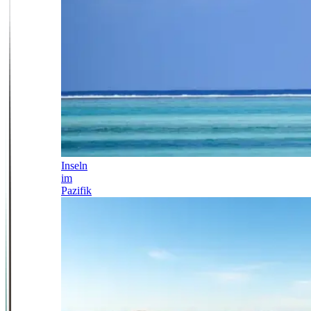
Inseln
im
Pazifik