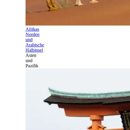
Afrikas
Norden
und
Arabische
Halbinsel
Asien
und
Pazifik