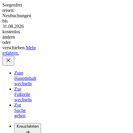
Sorgenfrei
reisen:
Neubuchungen
bis
31.08.2026
kostenlos
ändern
oder
verschieben.
Mehr
erfahren.
Zum
Hauptinhalt
wechseln
Zur
Fußzeile
wechseln
Zur
Suche
gehen
Kreuzfahrten