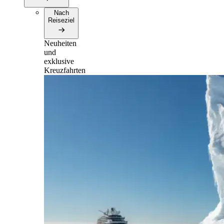
Nach
Reiseziel
Neuheiten
und
exklusive
Kreuzfahrten