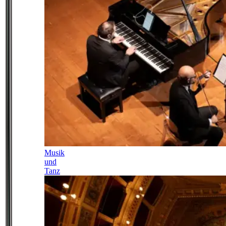
Musik
und
Tanz