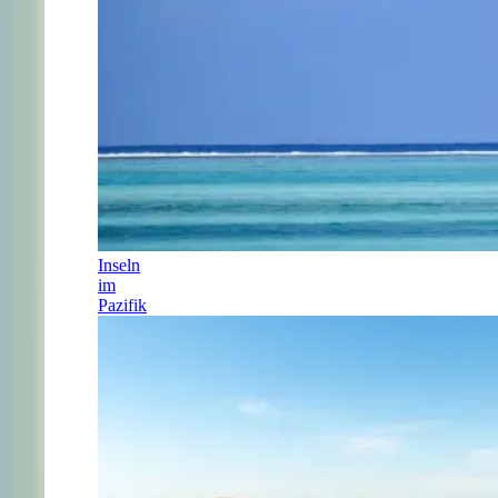
Inseln
im
Pazifik