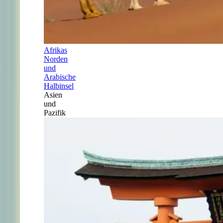
Afrikas
Norden
und
Arabische
Halbinsel
Asien
und
Pazifik