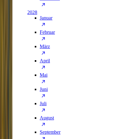
2028
Januar
Februar
März
April
Mai
Juni
Juli
August
September