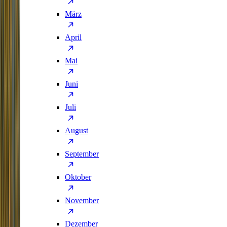
März
April
Mai
Juni
Juli
August
September
Oktober
November
Dezember