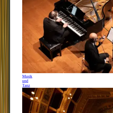
Musik
und
Tanz