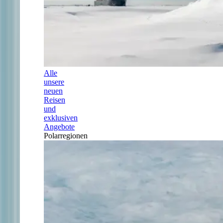
Alle
unsere
neuen
Reisen
und
exklusiven
Angebote
Polarregionen