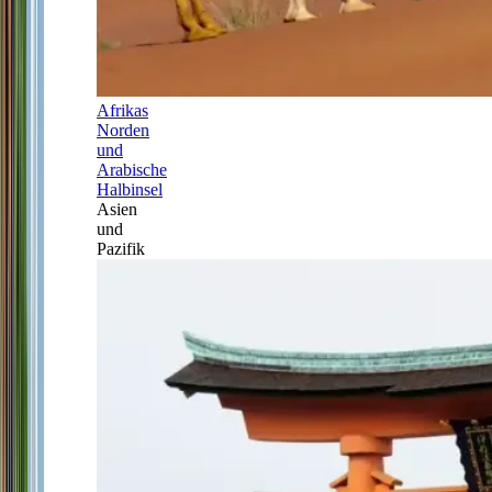
Afrikas
Norden
und
Arabische
Halbinsel
Asien
und
Pazifik