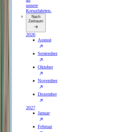
all
unsere
Kreuzfahrten.
Nach
Zeitraum
2026
August
September
Oktober
November
Dezember
2027
Januar
Februar