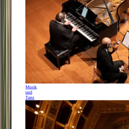
Musik
und
Tanz