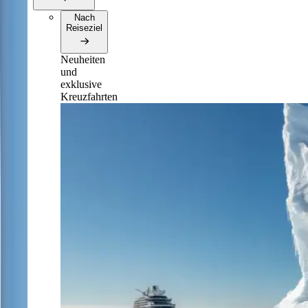
Nach
Reiseziel
Neuheiten
und
exklusive
Kreuzfahrten