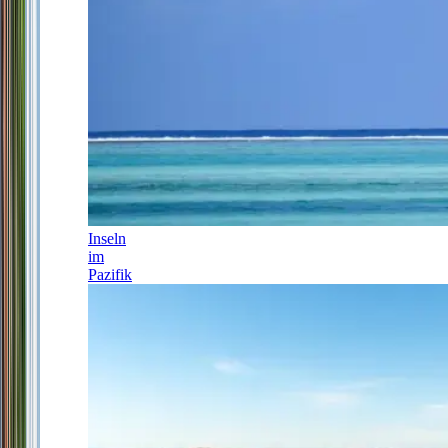
Inseln
im
Pazifik