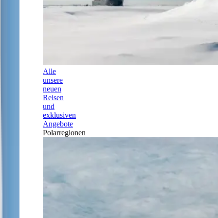
Alle
unsere
neuen
Reisen
und
exklusiven
Angebote
Polarregionen