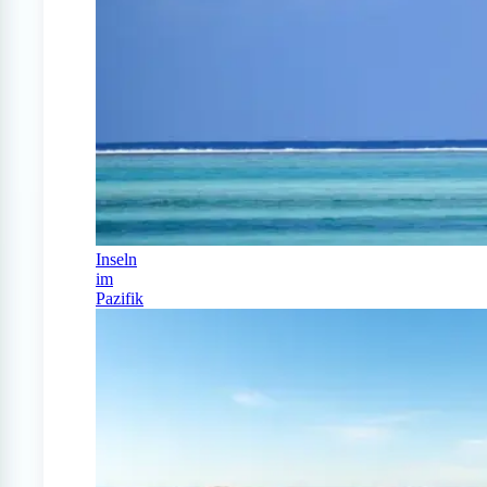
Inseln
im
Pazifik