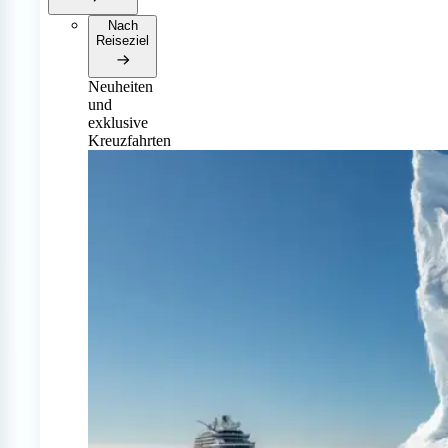
Nach
Reiseziel
Neuheiten
und
exklusive
Kreuzfahrten