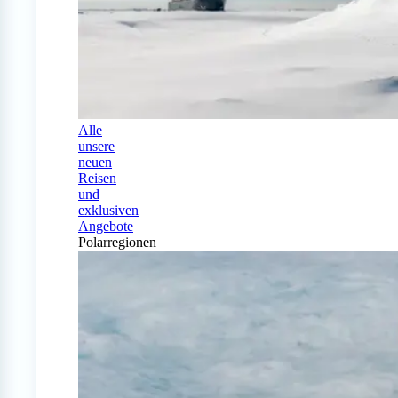
Alle
unsere
neuen
Reisen
und
exklusiven
Angebote
Polarregionen