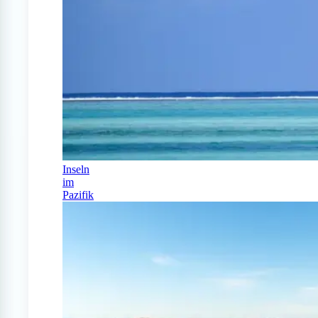
Inseln
im
Pazifik