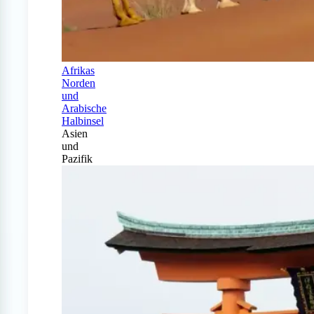
Afrikas
Norden
und
Arabische
Halbinsel
Asien
und
Pazifik