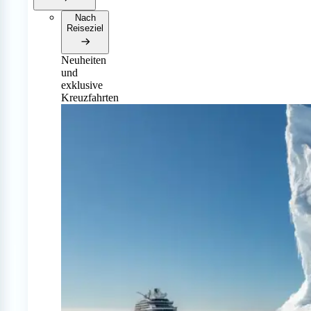
Nach
Reiseziel
Neuheiten
und
exklusive
Kreuzfahrten