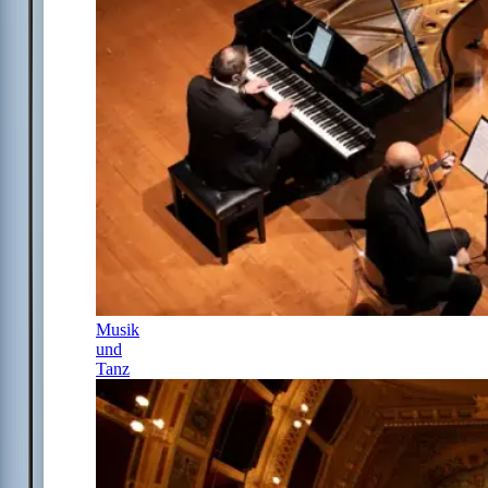
Musik
und
Tanz