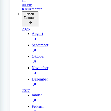
all
unsere
Kreuzfahrten.
Nach
Zeitraum
2026
August
September
Oktober
November
Dezember
2027
Januar
Februar