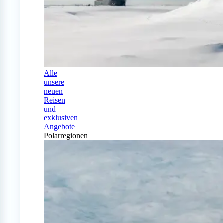
Alle
unsere
neuen
Reisen
und
exklusiven
Angebote
Polarregionen