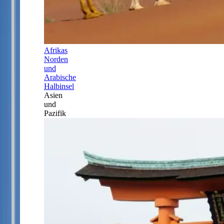
Afrikas
Norden
und
Arabische
Halbinsel
Asien
und
Pazifik