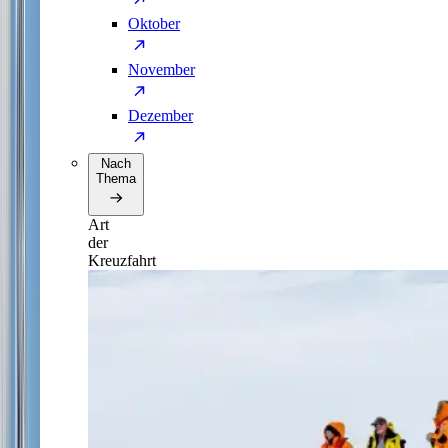
Oktober
November
Dezember
Nach
Thema
Art
der
Kreuzfahrt