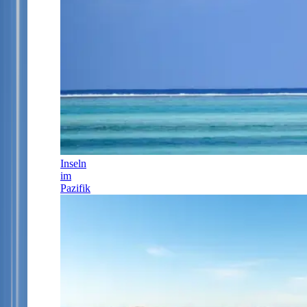
Inseln
im
Pazifik