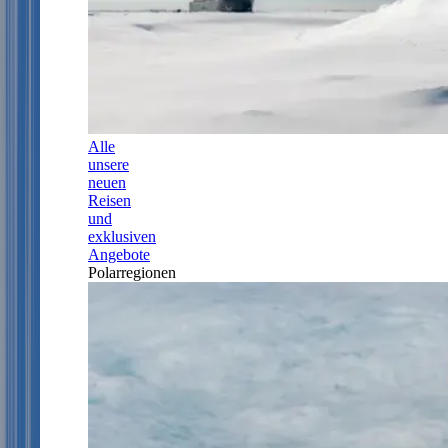
Alle
unsere
neuen
Reisen
und
exklusiven
Angebote
Polarregionen