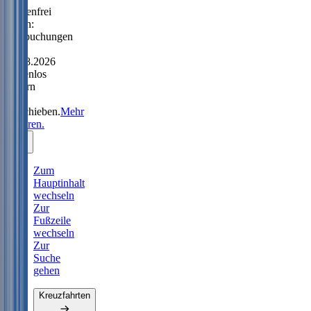
Sorgenfrei
reisen:
Neubuchungen
bis
31.08.2026
kostenlos
ändern
oder
verschieben.
Mehr
erfahren.
Zum
Hauptinhalt
wechseln
Zur
Fußzeile
wechseln
Zur
Suche
gehen
Kreuzfahrten