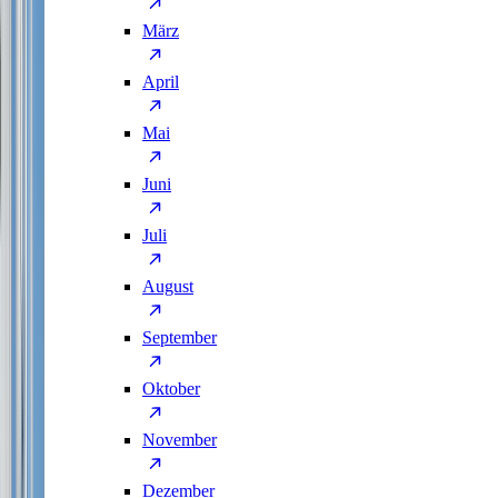
März
April
Mai
Juni
Juli
August
September
Oktober
November
Dezember