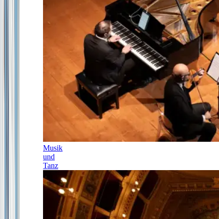
Musik
und
Tanz