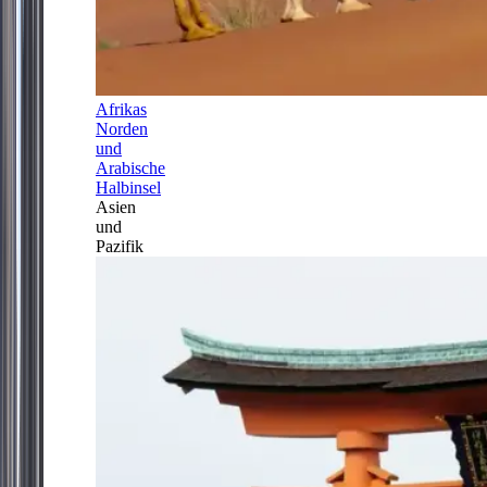
Afrikas
Norden
und
Arabische
Halbinsel
Asien
und
Pazifik