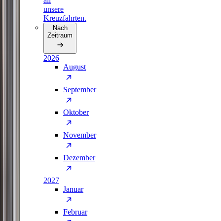
all
unsere
Kreuzfahrten.
Nach
Zeitraum
2026
August
September
Oktober
November
Dezember
2027
Januar
Februar