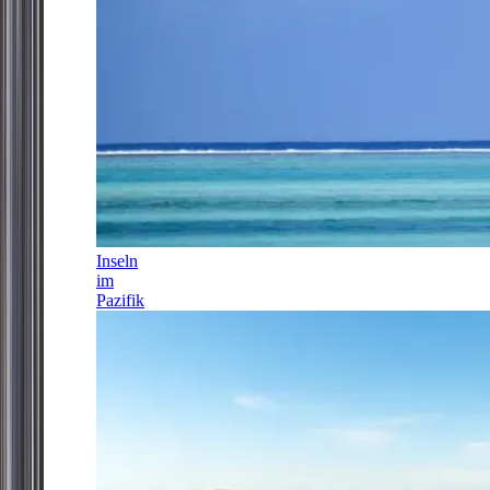
Inseln
im
Pazifik