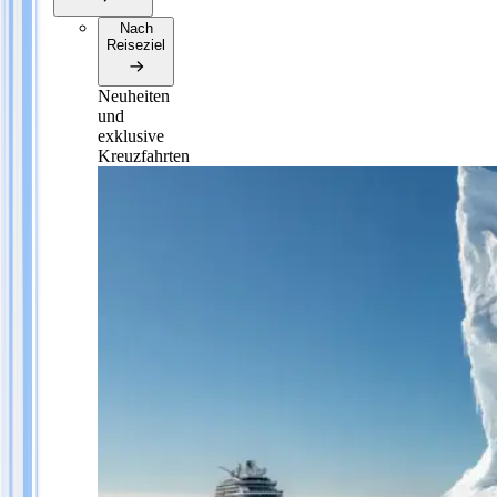
Nach
Reiseziel
Neuheiten
und
exklusive
Kreuzfahrten