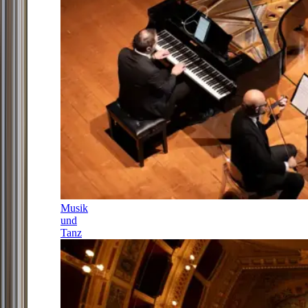
Musik
und
Tanz