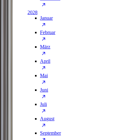
2028
Januar
Februar
März
April
Mai
Juni
Juli
August
September