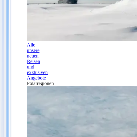
Alle
unsere
neuen
Reisen
und
exklusiven
Angebote
Polarregionen