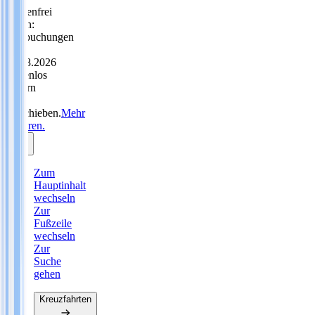
Sorgenfrei
reisen:
Neubuchungen
bis
31.08.2026
kostenlos
ändern
oder
verschieben.
Mehr
erfahren.
Zum
Hauptinhalt
wechseln
Zur
Fußzeile
wechseln
Zur
Suche
gehen
Kreuzfahrten