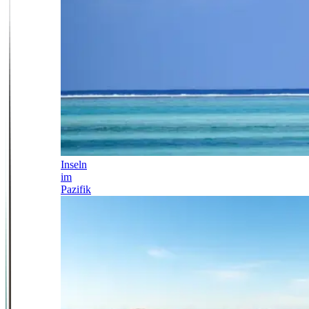
Inseln
im
Pazifik