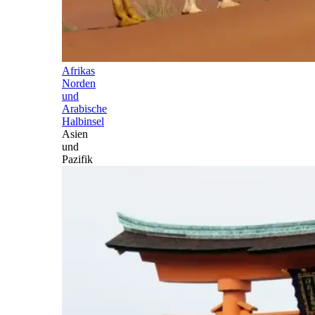
Afrikas
Norden
und
Arabische
Halbinsel
Asien
und
Pazifik