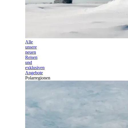
Alle
unsere
neuen
Reisen
und
exklusiven
Angebote
Polarregionen