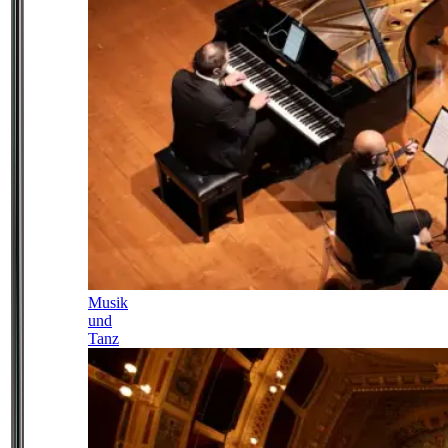
Musik
und
Tanz