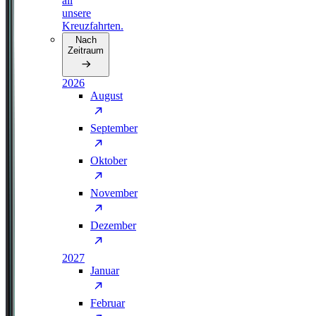
all
unsere
Kreuzfahrten.
Nach
Zeitraum
2026
August
September
Oktober
November
Dezember
2027
Januar
Februar