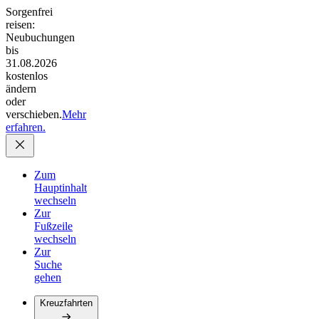
Sorgenfrei
reisen:
Neubuchungen
bis
31.08.2026
kostenlos
ändern
oder
verschieben.
Mehr
erfahren.
Zum
Hauptinhalt
wechseln
Zur
Fußzeile
wechseln
Zur
Suche
gehen
Kreuzfahrten