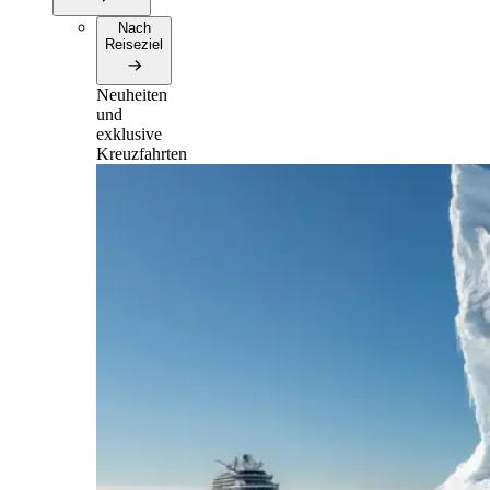
Nach
Reiseziel
Neuheiten
und
exklusive
Kreuzfahrten