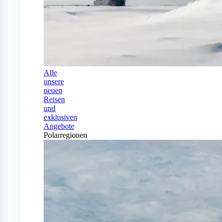
Alle
unsere
neuen
Reisen
und
exklusiven
Angebote
Polarregionen