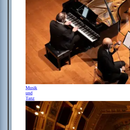
Musik
und
Tanz