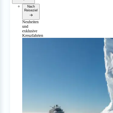
Nach
Reiseziel
Neuheiten
und
exklusive
Kreuzfahrten