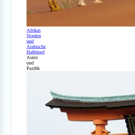
Afrikas
Norden
und
Arabische
Halbinsel
Asien
und
Pazifik