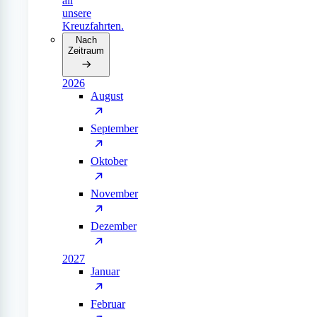
all
unsere
Kreuzfahrten.
Nach
Zeitraum
2026
August
September
Oktober
November
Dezember
2027
Januar
Februar