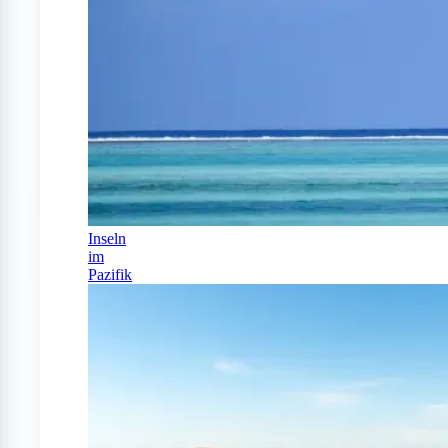
Inseln
im
Pazifik