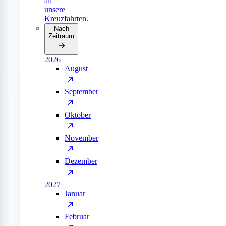
all
unsere
Kreuzfahrten.
Nach
Zeitraum
2026
August
September
Oktober
November
Dezember
2027
Januar
Februar