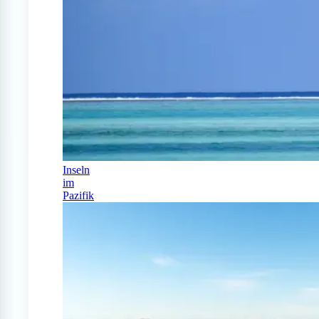
Inseln
im
Pazifik