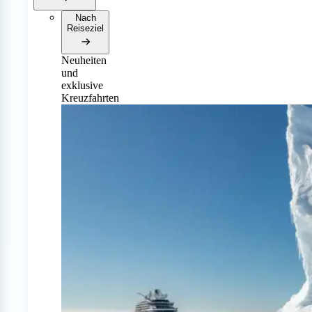
Nach
Reiseziel
Neuheiten
und
exklusive
Kreuzfahrten