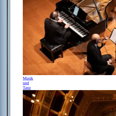
Musik
und
Tanz