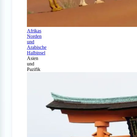
Afrikas
Norden
und
Arabische
Halbinsel
Asien
und
Pazifik