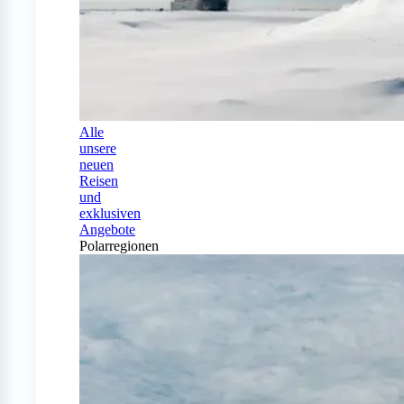
Alle
unsere
neuen
Reisen
und
exklusiven
Angebote
Polarregionen