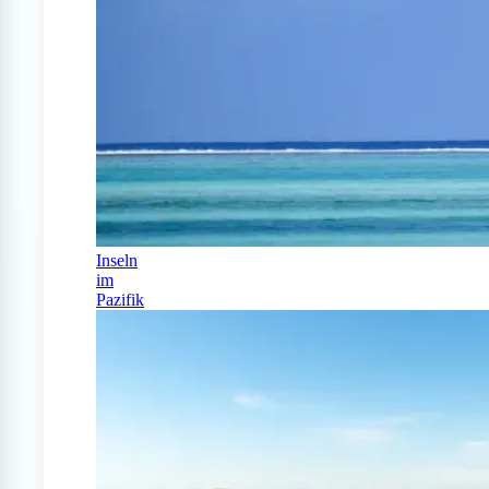
Inseln
im
Pazifik