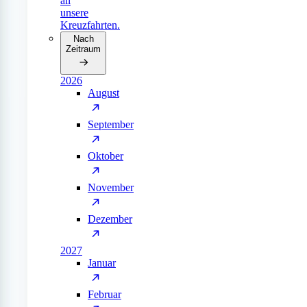
all
unsere
Kreuzfahrten.
Nach
Zeitraum
2026
August
September
Oktober
November
Dezember
2027
Januar
Februar