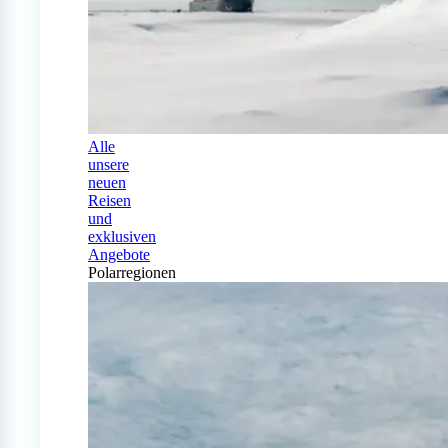
Alle
unsere
neuen
Reisen
und
exklusiven
Angebote
Polarregionen