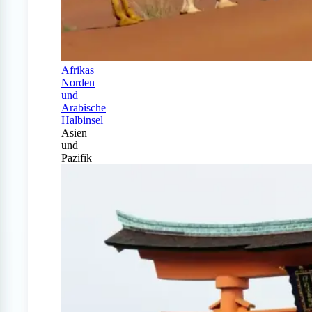
Afrikas
Norden
und
Arabische
Halbinsel
Asien
und
Pazifik