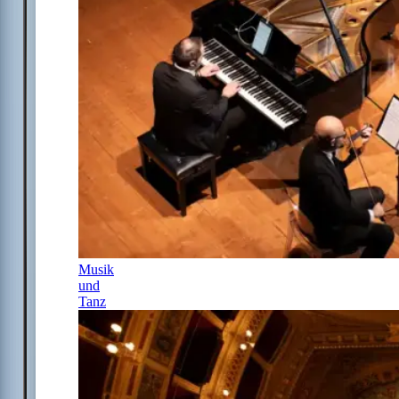
Musik
und
Tanz