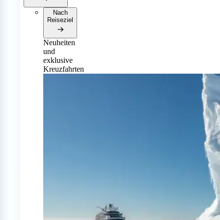
Nach
Reiseziel
Neuheiten
und
exklusive
Kreuzfahrten