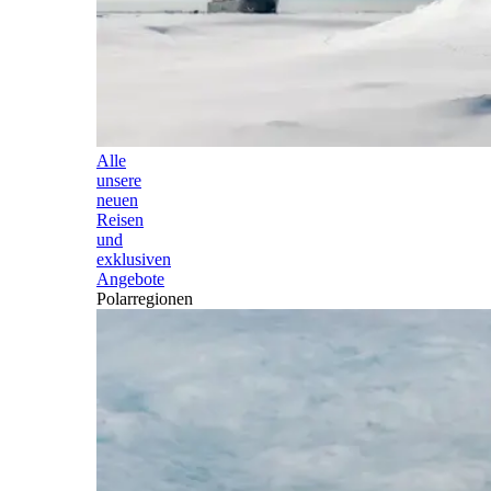
Alle
unsere
neuen
Reisen
und
exklusiven
Angebote
Polarregionen