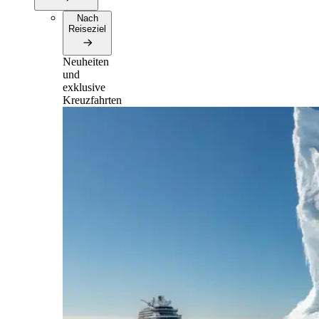
Nach
Reiseziel
Neuheiten
und
exklusive
Kreuzfahrten