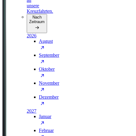
all
unsere
Kreuzfahrten.
Nach
Zeitraum
2026
August
September
Oktober
November
Dezember
2027
Januar
Februar