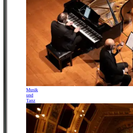
Musik
und
Tanz