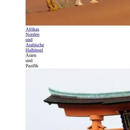
Afrikas
Norden
und
Arabische
Halbinsel
Asien
und
Pazifik