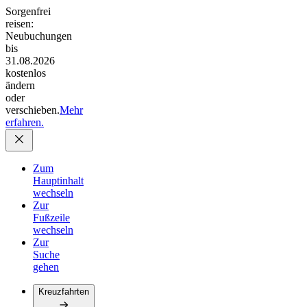
Sorgenfrei
reisen:
Neubuchungen
bis
31.08.2026
kostenlos
ändern
oder
verschieben.
Mehr
erfahren.
Zum
Hauptinhalt
wechseln
Zur
Fußzeile
wechseln
Zur
Suche
gehen
Kreuzfahrten