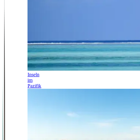
Inseln
im
Pazifik