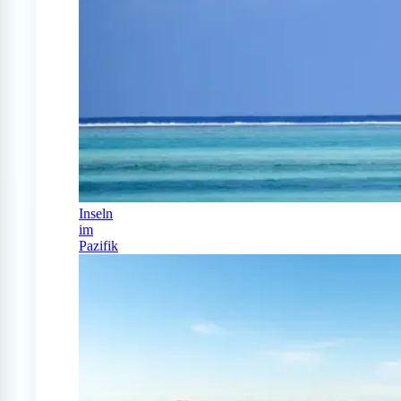
Inseln
im
Pazifik