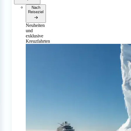
Nach
Reiseziel
Neuheiten
und
exklusive
Kreuzfahrten