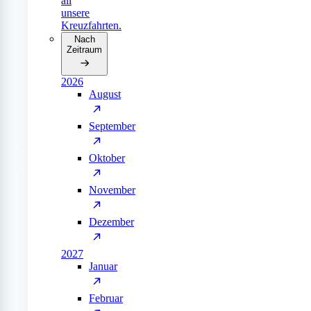
all
unsere
Kreuzfahrten.
Nach
Zeitraum
2026
August
September
Oktober
November
Dezember
2027
Januar
Februar