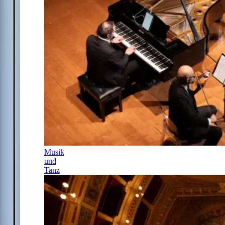
Musik
und
Tanz