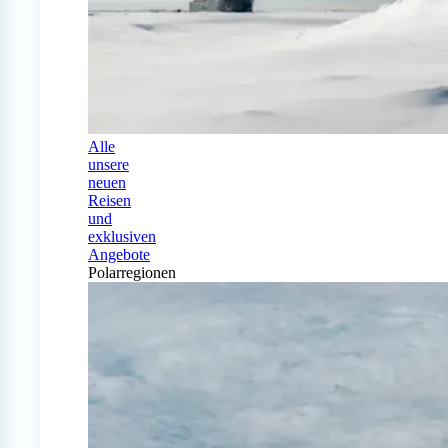
Alle
unsere
neuen
Reisen
und
exklusiven
Angebote
Polarregionen