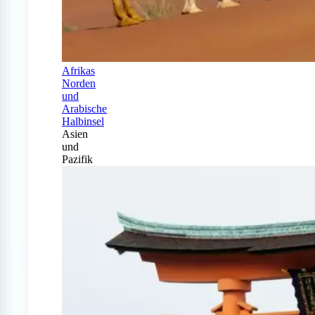
Afrikas
Norden
und
Arabische
Halbinsel
Asien
und
Pazifik