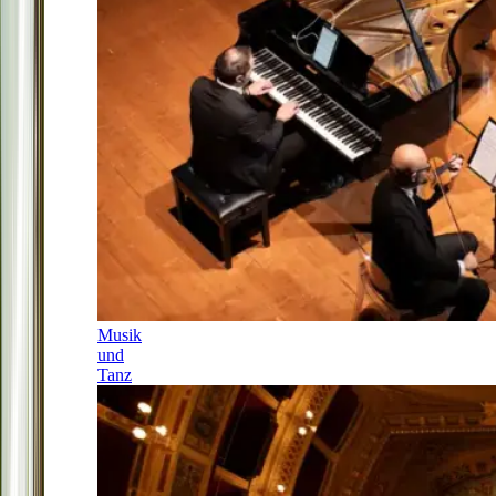
Musik
und
Tanz