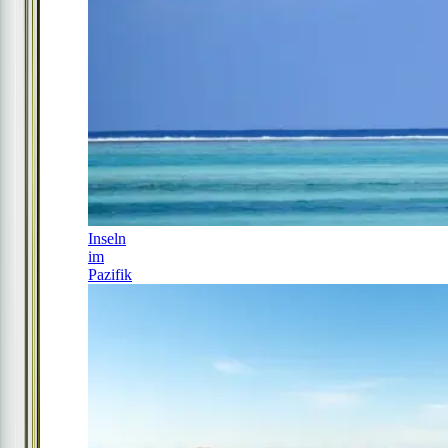
Inseln
im
Pazifik