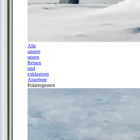
Alle
unsere
neuen
Reisen
und
exklusiven
Angebote
Polarregionen