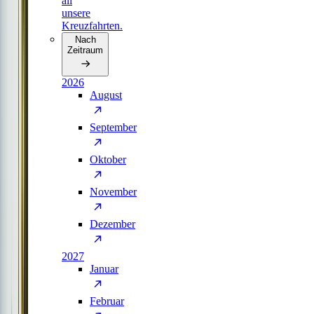
all
unsere
Kreuzfahrten.
Nach
Zeitraum
2026
August
September
Oktober
November
Dezember
2027
Januar
Februar