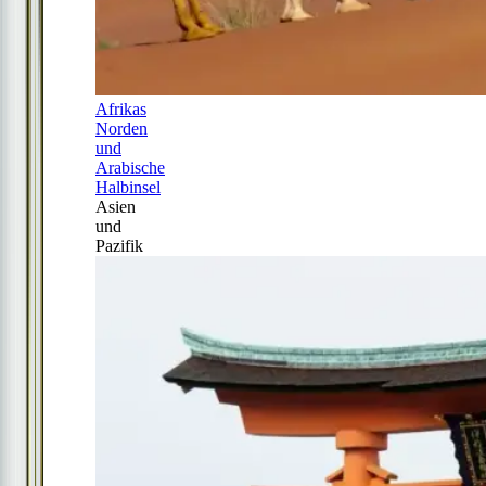
Afrikas
Norden
und
Arabische
Halbinsel
Asien
und
Pazifik