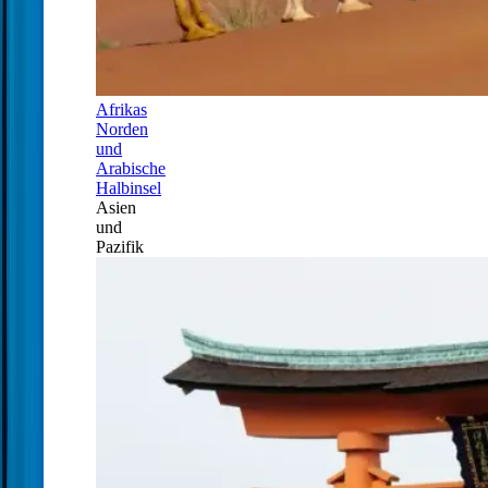
Afrikas
Norden
und
Arabische
Halbinsel
Asien
und
Pazifik