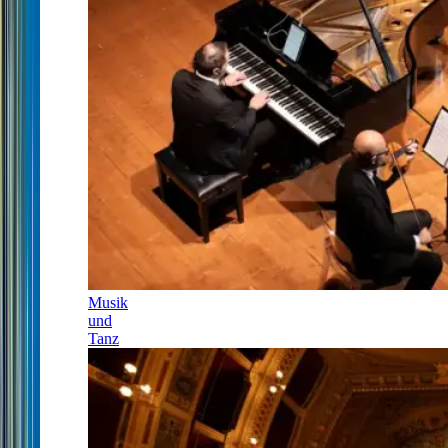
Musik
und
Tanz