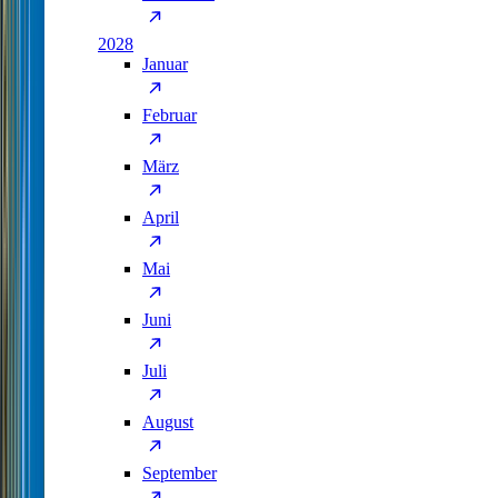
2028
Januar
Februar
März
April
Mai
Juni
Juli
August
September