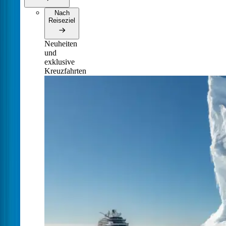
Nach
Reiseziel
Neuheiten
und
exklusive
Kreuzfahrten