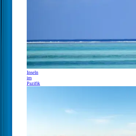
Inseln
im
Pazifik