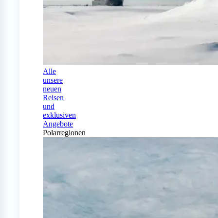
Alle
unsere
neuen
Reisen
und
exklusiven
Angebote
Polarregionen