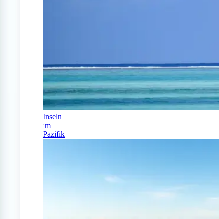
Inseln
im
Pazifik