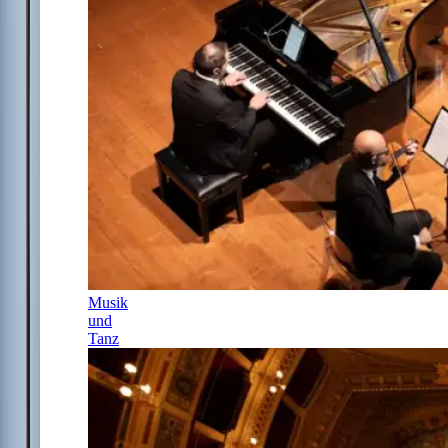
Musik
und
Tanz