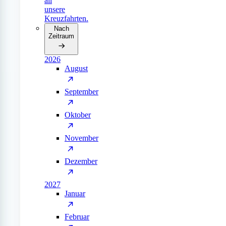
all
unsere
Kreuzfahrten.
Nach
Zeitraum
2026
August
September
Oktober
November
Dezember
2027
Januar
Februar