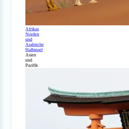
Afrikas
Norden
und
Arabische
Halbinsel
Asien
und
Pazifik