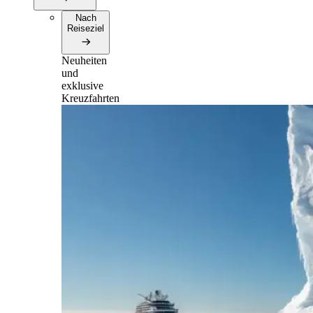
Nach
Reiseziel
Neuheiten
und
exklusive
Kreuzfahrten