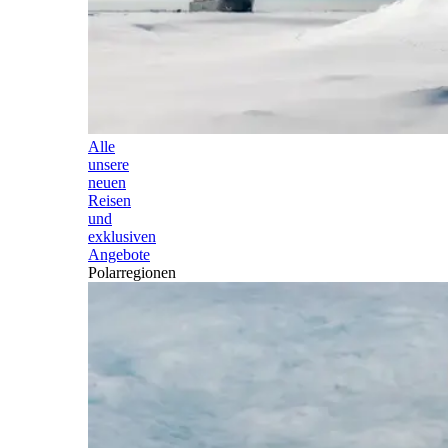
Alle
unsere
neuen
Reisen
und
exklusiven
Angebote
Polarregionen