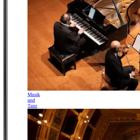
Musik
und
Tanz