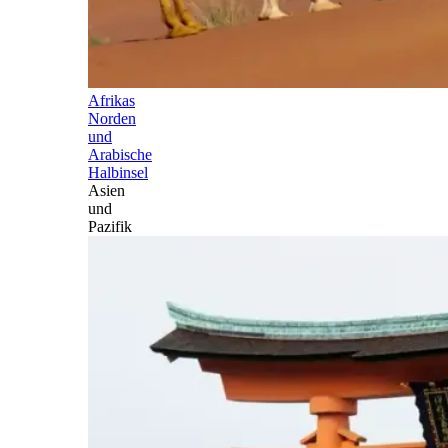
Afrikas
Norden
und
Arabische
Halbinsel
Asien
und
Pazifik