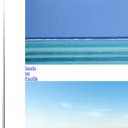
Inseln
im
Pazifik