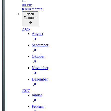
all
unsere
Kreuzfahrten.
Nach
Zeitraum
2026
August
September
Oktober
November
Dezember
2027
Januar
Februar