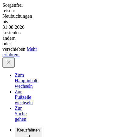
Sorgenfrei
reisen:
Neubuchungen
bis
31.08.2026
kostenlos
ändern
oder
verschieben.
Mehr
erfahren.
Zum
Hauptinhalt
wechseln
Zur
Fußzeile
wechseln
Zur
Suche
gehen
Kreuzfahrten