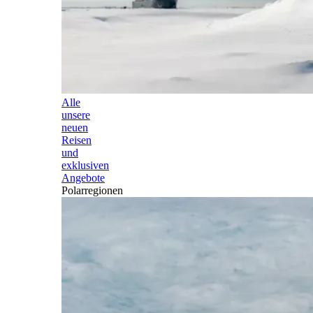
Alle
unsere
neuen
Reisen
und
exklusiven
Angebote
Polarregionen