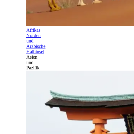
Afrikas
Norden
und
Arabische
Halbinsel
Asien
und
Pazifik