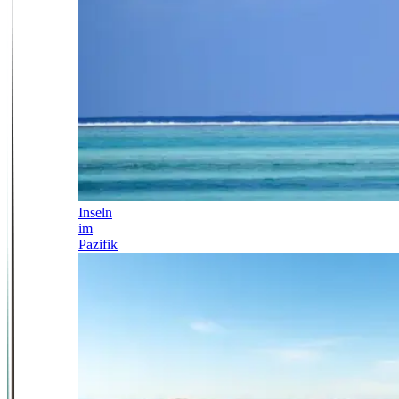
Inseln
im
Pazifik