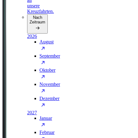
all
unsere
Kreuzfahrten.
Nach
Zeitraum
2026
August
September
Oktober
November
Dezember
2027
Januar
Februar