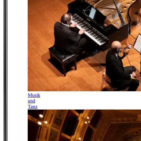
Musik
und
Tanz