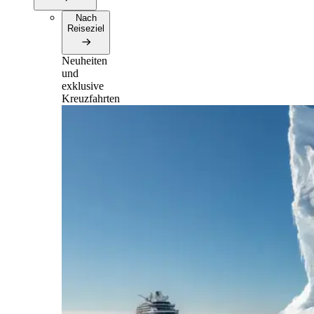
Nach
Reiseziel
Neuheiten
und
exklusive
Kreuzfahrten