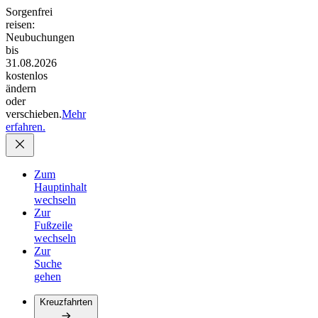
Sorgenfrei
reisen:
Neubuchungen
bis
31.08.2026
kostenlos
ändern
oder
verschieben.
Mehr
erfahren.
Zum
Hauptinhalt
wechseln
Zur
Fußzeile
wechseln
Zur
Suche
gehen
Kreuzfahrten