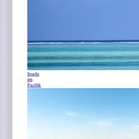
Inseln
im
Pazifik