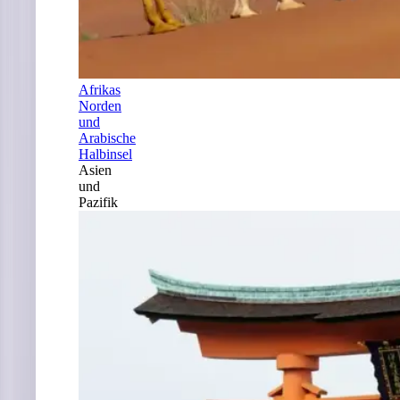
Afrikas
Norden
und
Arabische
Halbinsel
Asien
und
Pazifik