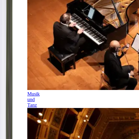
Musik
und
Tanz