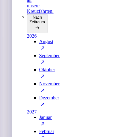
all
unsere
Kreuzfahrten.
Nach
Zeitraum
2026
August
September
Oktober
November
Dezember
2027
Januar
Februar