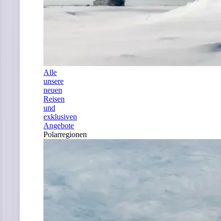
Alle
unsere
neuen
Reisen
und
exklusiven
Angebote
Polarregionen