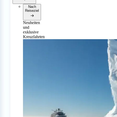
Nach
Reiseziel
Neuheiten
und
exklusive
Kreuzfahrten