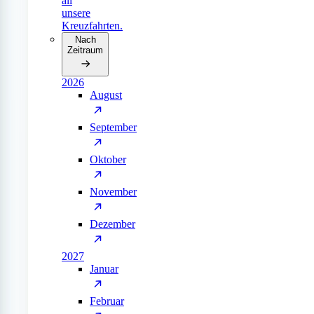
all
unsere
Kreuzfahrten.
Nach
Zeitraum
2026
August
September
Oktober
November
Dezember
2027
Januar
Februar