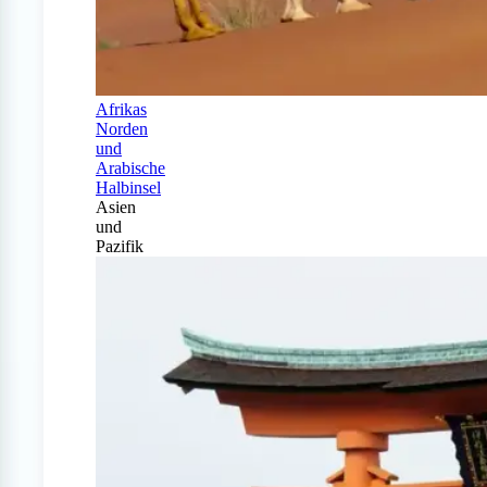
Afrikas
Norden
und
Arabische
Halbinsel
Asien
und
Pazifik