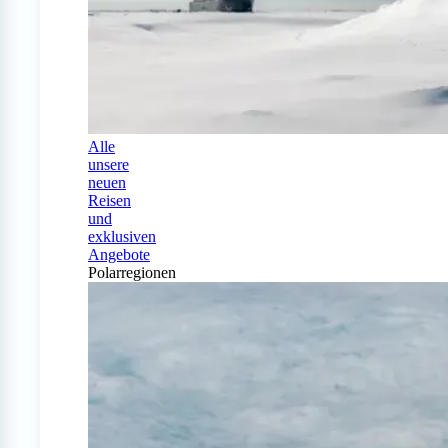
Alle
unsere
neuen
Reisen
und
exklusiven
Angebote
Polarregionen