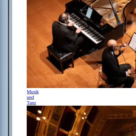
Musik
und
Tanz