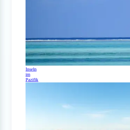
Inseln
im
Pazifik