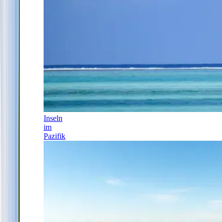
Inseln
im
Pazifik