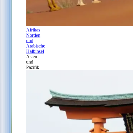
Afrikas
Norden
und
Arabische
Halbinsel
Asien
und
Pazifik