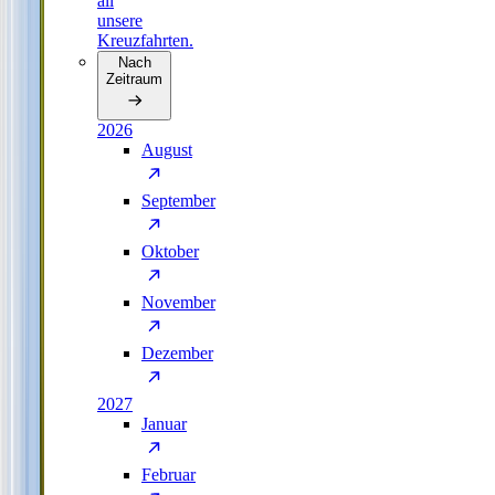
all
unsere
Kreuzfahrten.
Nach
Zeitraum
2026
August
September
Oktober
November
Dezember
2027
Januar
Februar