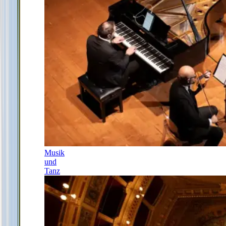
Musik
und
Tanz