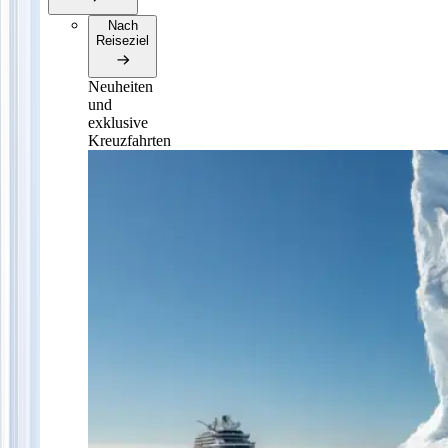
Nach
Reiseziel
Neuheiten
und
exklusive
Kreuzfahrten