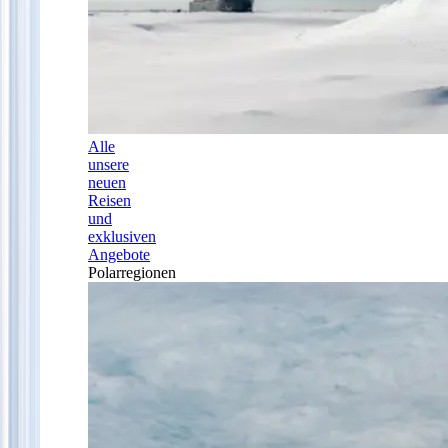
Alle
unsere
neuen
Reisen
und
exklusiven
Angebote
Polarregionen