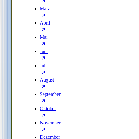
März
April
Mai
Juni
Juli
August
September
Oktober
November
Dezember